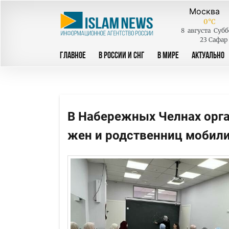
0
°C
8
августа
Субб
23 Сафар
ГЛАВНОЕ
В РОССИИ И СНГ
В МИРЕ
АКТУАЛЬНО
В Набережных Челнах орг
жен и родственниц мобил