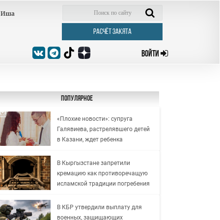
Иша
РАСЧЁТ ЗАКЯТА
ВОЙТИ
Популярное
«Плохие новости»: супруга
Галявиева, растрелявшего детей
в Казани, ждет ребенка
В Кыргызстане запретили
кремацию как противоречащую
исламской традиции погребения
В КБР утвердили выплату для
военных, защищающих