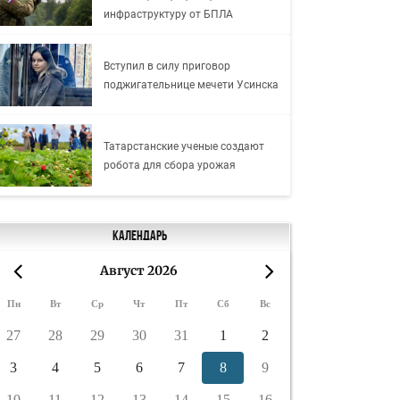
инфраструктуру от БПЛА
Вступил в силу приговор
поджигательнице мечети Усинска
Татарстанские ученые создают
робота для сбора урожая
Календарь
Август 2026
«
»
Пн
Вт
Ср
Чт
Пт
Сб
Вс
27
28
29
30
31
1
2
3
4
5
6
7
8
9
10
11
12
13
14
15
16