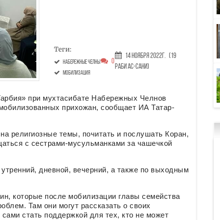
Теги:
14 Ноября 2022г.
(19
0
Набережные Челны
Раби ас-сани)
мобилизация
Тарбия» при мухтасибате Набережных Челнов
 мобилизованных прихожан, сообщает ИА Татар-
на религиозные темы, почитать и послушать Коран,
щаться с сестрами-мусульманками за чашечкой
 утренний, дневной, вечерний, а также по выходным
ин, которые после мобилизации главы семейства
облем. Там они могут рассказать о своих
 сами стать поддержкой для тех, кто не может