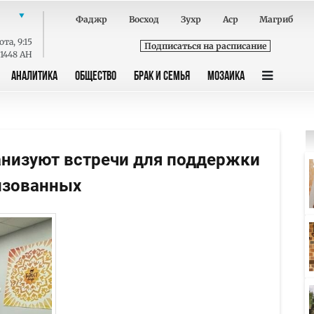
Фаджр
Восход
Зухр
Аср
Магриб
ота
,
9:15
Подписаться на расписание
 1448 AH
АНАЛИТИКА
ОБЩЕСТВО
БРАК И СЕМЬЯ
МОЗАИКА
анизуют встречи для поддержки
изованных