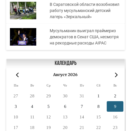
В Саратовской области возобновил
работу мусульманский детский
лагерь «Зеркальный»
Мусульманин выиграл праймериз
демократов в Сенат США, несмотря
на рекордные расходы AIPAC
Календарь
Август 2026
«
»
Пн
Вт
Ср
Чт
Пт
Сб
Вс
27
28
29
30
31
1
2
3
4
5
6
7
8
9
10
11
12
13
14
15
16
17
18
19
20
21
22
23