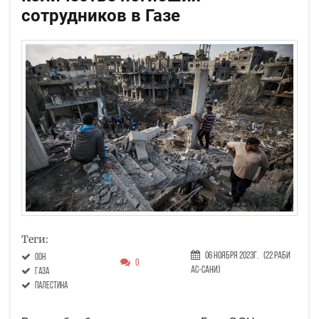
сотрудников в Газе
Теги:
06 Ноября 2023г.
(22 Раби
ООН
0
ас-сани)
Газа
Палестина