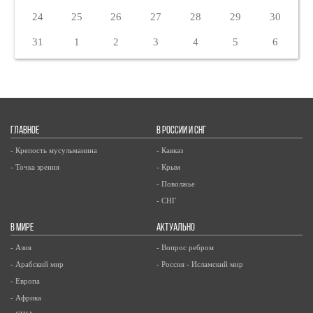
24
25
26
27
28
29
30
31
1
2
3
4
5
6
ГЛАВНОЕ
В РОССИИ И СНГ
- Крепость мусульманина
- Кавказ
- Точка зрения
- Крым
- Поволжье
- СНГ
В МИРЕ
АКТУАЛЬНО
- Азия
- Вопрос ребром
- Арабский мир
- Россия - Исламский мир
- Европа
- Африка