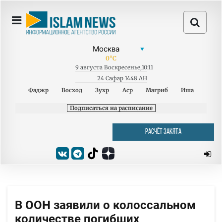
0
°C
9
августа
Воскресенье
,
10:11
24 Сафар 1448 AH
Фаджр
Восход
Зухр
Аср
Магриб
Иша
Подписаться на расписание
РАСЧЁТ ЗАКЯТА
В ООН заявили о колоссальном
количестве погибших