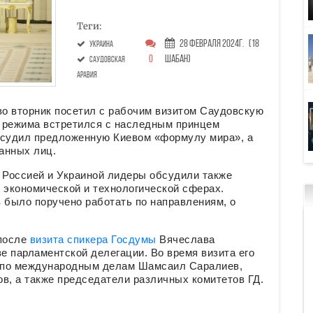
Теги:
28 Февраля 2024г.
(18
украина
0
Шабан)
саудовская
аравия
о вторник посетил с рабочим визитом Саудовскую
о режима встретился с наследным принцем
судил предложенную Киевом «формулу мира», а
анных лиц.
Россией и Украиной лидеры обсудили также
 экономической и технологической сферах.
было поручено работать по направлениям, о
 после
визита спикера Госдумы
Вячеслава
ве парламентской делегации. Во время визита его
 по международным делам Шамсаил Саралиев,
в, а также председатели различных комитетов ГД.