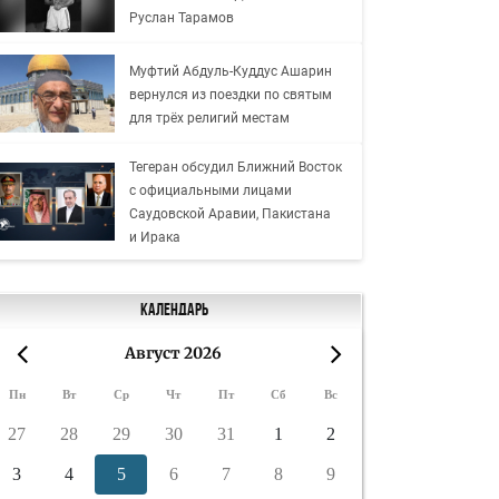
Руслан Тарамов
Муфтий Абдуль-Куддус Ашарин
вернулся из поездки по святым
для трёх религий местам
Тегеран обсудил Ближний Восток
с официальными лицами
Саудовской Аравии, Пакистана
и Ирака
Календарь
Август 2026
«
»
Пн
Вт
Ср
Чт
Пт
Сб
Вс
27
28
29
30
31
1
2
3
4
5
6
7
8
9