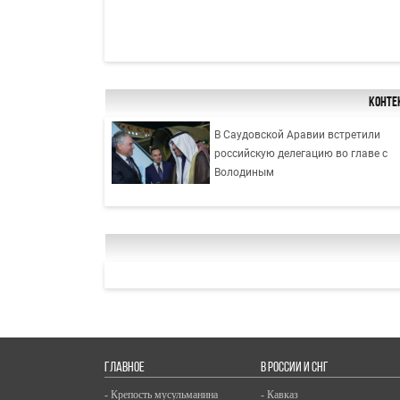
Конте
В Саудовской Аравии встретили
российскую делегацию во главе с
Володиным
ГЛАВНОЕ
В РОССИИ И СНГ
- Крепость мусульманина
- Кавказ