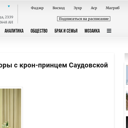
Фаджр
Восход
Зухр
Аср
Магриб
да
,
23:39
Подписаться на расписание
 1448 AH
АНАЛИТИКА
ОБЩЕСТВО
БРАК И СЕМЬЯ
МОЗАИКА
оры с крон-принцем Саудовской