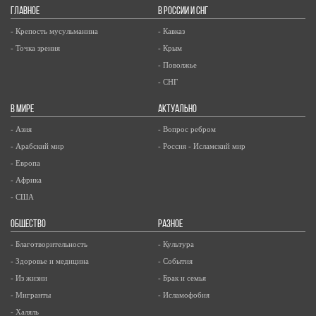
ГЛАВНОЕ
В РОССИИ И СНГ
- Крепость мусульманина
- Кавказ
- Точка зрения
- Крым
- Поволжье
- СНГ
В МИРЕ
АКТУАЛЬНО
- Азия
- Вопрос ребром
- Арабский мир
- Россия - Исламский мир
- Европа
- Африка
- США
ОБЩЕСТВО
РАЗНОЕ
- Благотворительность
- Культура
- Здоровье и медицина
- События
- Из жизни
- Брак и семья
- Мигранты
- Исламофобия
- Халяль