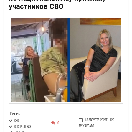
участников СВО
Теги:
13 Августа 2023г.
(26
СВО
9
Мухаррам)
оскорбления