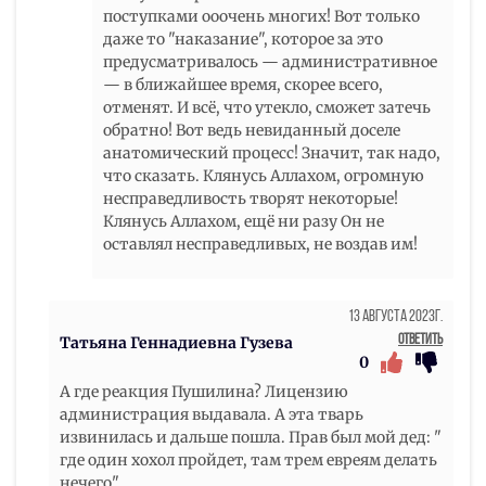
поступками ооочень многих! Вот только
даже то "наказание", которое за это
предусматривалось — административное
— в ближайшее время, скорее всего,
отменят. И всё, что утекло, сможет затечь
обратно! Вот ведь невиданный доселе
анатомический процесс! Значит, так надо,
что сказать. Клянусь Аллахом, огромную
несправедливость творят некоторые!
Клянусь Аллахом, ещё ни разу Он не
оставлял несправедливых, не воздав им!
13 Августа 2023г.
Ответить
Татьяна Геннадиевна Гузева
0
А где реакция Пушилина? Лицензию
администрация выдавала. А эта тварь
извинилась и дальше пошла. Прав был мой дед: "
где один хохол пройдет, там трем евреям делать
нечего"