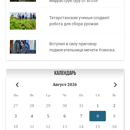
инфраструктуру от БПЛА
Татарстанские ученые создают
робота для сбора урожая
Вступил в силу приговор
поджигательнице мечети Усинска
Календарь
Август 2026
«
»
Пн
Вт
Ср
Чт
Пт
Сб
Вс
27
28
29
30
31
1
2
3
4
5
6
7
8
9
10
11
12
13
14
15
16