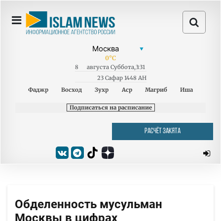
0
°C
8
августа
Суббота
,
3:31
23 Сафар 1448 AH
Фаджр
Восход
Зухр
Аср
Магриб
Иша
Подписаться на расписание
РАСЧЁТ ЗАКЯТА
Обделенность мусульман
Москвы в цифрах