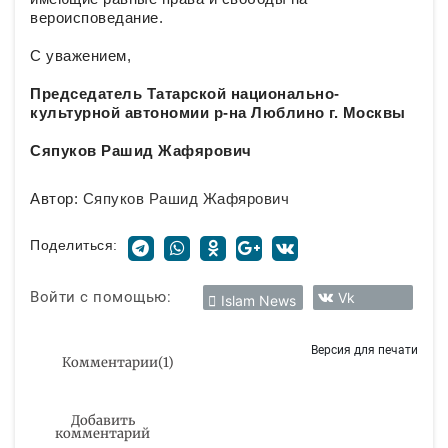
вероисповедание.
С уважением,
Председатель Татарской национально-
культурной автономии р-на Люблино г. Москвы
Сяпуков Рашид Жафярович
Автор:
Сяпуков Рашид Жафярович
Поделиться:
Войти с помощью:
Vk
Islam News
Версия для печати
Комментарии
(
1
)
Добавить
комментарий