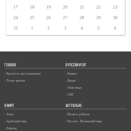
17
18
19
20
21
22
23
24
25
26
27
28
29
30
31
1
2
3
4
5
6
ГЛАВНОЕ
В РОССИИ И СНГ
- Крепость мусульманина
- Кавказ
- Точка зрения
- Крым
- Поволжье
- СНГ
В МИРЕ
АКТУАЛЬНО
- Азия
- Вопрос ребром
- Арабский мир
- Россия - Исламский мир
- Европа