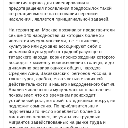
развития города для нивелирования и
предотвращения проявления предпосылок такой
сегрегации вместе на основании переписи
населения , является принципиальной задачей.
На территории Москве проживают представители
свыше 140 народностей из которых более 35
являются мусульманскими, т.е. этнически,
культурно или духовно ассоциируют себя с
исламской культурой: от градообразующего
татарского народа, корни происхождения которого
восходят к моменту возникновения столицы, и до
динамично развивающихся общин, народов
Средней Азии, Закавказских регионов России, а
также турок, арабов, став частью столичной
действительности и нашего каждодневного бытия.
Анализ численности мусульманского населения
показывает, что со временем происходит
устойчивый рост, который оглядевшись вокруг, не
подлежит сомнению. По приблизительным
подсчетам это число колеблется более 1.5
миллионов человек, не учитывая трудовых
мигрантов задействованных на рынке труда и
имеющие равные права и свободы на