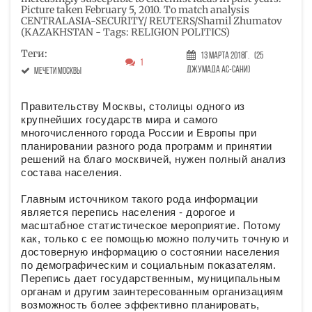
Picture taken February 5, 2010. To match analysis
CENTRALASIA-SECURITY/ REUTERS/Shamil Zhumatov
(KAZAKHSTAN - Tags: RELIGION POLITICS)
Теги:
13 Марта 2018г.
(25
1
Джумада ас-сани)
мечети Москвы
Правительству Москвы, столицы одного из
крупнейших государств мира и самого
многочисленного города России и Европы при
планировании разного рода программ и принятии
решений на благо москвичей, нужен полный анализ
состава населения.
Главным источником такого рода информации
является перепись населения - дорогое и
масштабное статистическое мероприятие. Потому
как, только с ее помощью можно получить точную и
достоверную информацию о состоянии населения
по демографическим и социальным показателям.
Перепись дает государственным, муниципальным
органам и другим заинтересованным организациям
возможность более эффективно планировать,