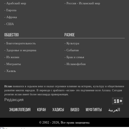
- Арабский мир
- Россия - Исламский мир
- Европа
- Африка
- США
ОБЩЕСТВО
РАЗНОЕ
- Благотворительность
- Культура
- Здоровье и медицина
- События
- Из жизни
- Брак и семья
- Мигранты
- Исламофобия
- Халяль
Ислам
появился в седьмом веке и оказал огромное влияние на историю, культуру и общественное
развитие многих народов. В переводе с арабского «ислам» это подчинение воле Аллаха. Сегодня
религия ислам имеет более миллиарда приверженцев.
Редакция
ЭНЦИКЛОПЕДИЯ
КОРАН
ХАДИСЫ
ВИДЕО
Муфтияты
العربية
© 2002 - 2026, Все права защищены.