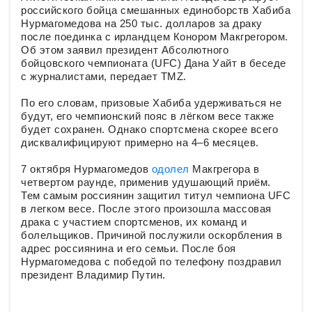
российского бойца смешанных единоборств Хабиба
Нурмагомедова на 250 тыс. долларов за драку
после поединка с ирландцем Конором Макгрегором.
Об этом заявил президент Абсолютного
бойцовского чемпионата (UFC) Дана Уайт в беседе
с журналистами, передает TMZ.
По его словам, призовые Хабиба удерживаться не
будут, его чемпионский пояс в лёгком весе также
будет сохранен. Однако спортсмена скорее всего
дисквалифицируют примерно на 4–6 месяцев.
7 октября Нурмагомедов
одолел
Макгрегора в
четвертом раунде, применив удушающий приём.
Тем самым россиянин защитил титул чемпиона UFC
в легком весе. После этого произошла массовая
драка с участием спортсменов, их команд и
болельщиков. Причиной послужили оскорбления в
адрес россиянина и его семьи. После боя
Нурмагомедова с победой по телефону поздравил
президент Владимир Путин.