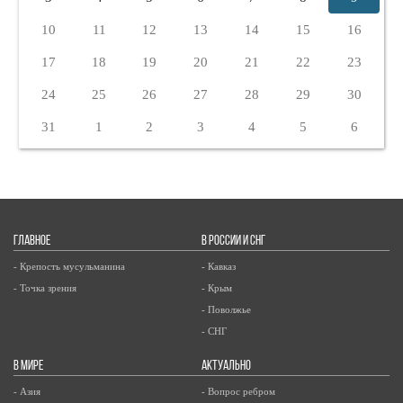
10
11
12
13
14
15
16
17
18
19
20
21
22
23
24
25
26
27
28
29
30
31
1
2
3
4
5
6
ГЛАВНОЕ
В РОССИИ И СНГ
- Крепость мусульманина
- Кавказ
- Точка зрения
- Крым
- Поволжье
- СНГ
В МИРЕ
АКТУАЛЬНО
- Азия
- Вопрос ребром