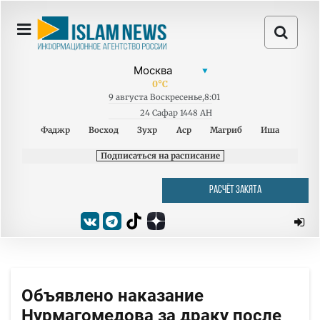
0
°C
9
августа
Воскресенье
,
8:01
24 Сафар 1448 AH
Фаджр
Восход
Зухр
Аср
Магриб
Иша
Подписаться на расписание
РАСЧЁТ ЗАКЯТА
Объявлено наказание
Нурмагомедова за драку после