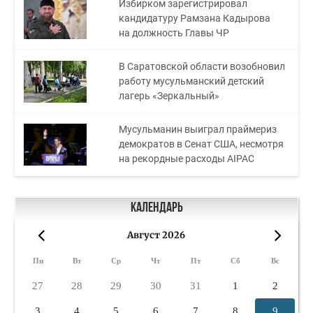
Избирком зарегистрировал
кандидатуру Рамзана Кадырова
на должность Главы ЧР
В Саратовской области возобновил
работу мусульманский детский
лагерь «Зеркальный»
Мусульманин выиграл праймериз
демократов в Сенат США, несмотря
на рекордные расходы AIPAC
Календарь
Август 2026
«
»
Пн
Вт
Ср
Чт
Пт
Сб
Вс
27
28
29
30
31
1
2
3
4
5
6
7
8
9