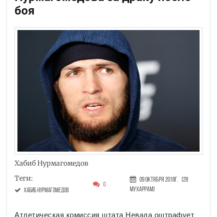
боя
Хабиб Нурмагомедов
Теги:
09 Октября 2018г.
(28
0
Мухаррам)
Хабиб Нурмагомедов
Атлетическая комиссия штата Невада оштрафует