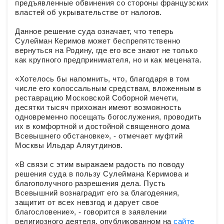
предъявленные обвинения со стороны французских
властей об укрывательстве от налогов.
Данное решение суда означает, что теперь
Сулейман Керимов может беспрепятственно
вернуться на Родину, где его все знают не только
как крупного предпринимателя, но и как мецената.
«Хотелось бы напомнить, что, благодаря в том
числе его колоссальным средствам, вложенным в
реставрацию Московской Соборной мечети,
десятки тысяч прихожан имеют возможность
одновременно посещать богослужения, проводить
их в комфортной и достойной священного дома
Всевышнего обстановке», - отмечает муфтий
Москвы Ильдар Аляутдинов.
«В связи с этим выражаем радость по поводу
решения суда в пользу Сулеймана Керимова и
благополучного разрешения дела. Пусть
Всевышний вознаградит его за благодеяния,
защитит от всех невзгод и дарует свое
благословение», - говорится в заявлении
религиозного деятеля, опубликованном на
сайте