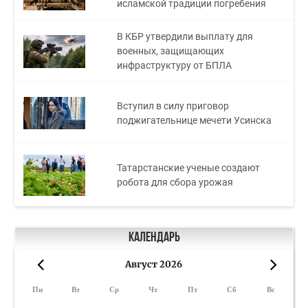
исламской традиции погребения
В КБР утвердили выплату для
военных, защищающих
инфраструктуру от БПЛА
Вступил в силу приговор
поджигательнице мечети Усинска
Татарстанские ученые создают
робота для сбора урожая
Календарь
Август 2026
«
»
Пн
Вт
Ср
Чт
Пт
Сб
Вс