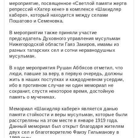
мероприятие, посвященное «Светлой памяти жертв
репрессий «Хатер кене» в комплексе «Шахидляр
кабере», который находится между селами
Пошатово и Семеновка.
В мероприятии также приняли участие
председатель Духовного управления мусульман
Нижегородской области Гаяз Закиров, имамы из
разных татарских сел и сотни неравнодушных
мусульман.
В ходе мероприятия Рушан Аббясов отметил, что
люди, павшие за веру, в первую очередь, должны
жить в наших поступках и каждодневном усердии,
ибо в противном случае ни один мемориал не
сохранит, спустя некоторое время, достойную
память о мучениках.
Мемориал «Шахидляр кабере» является данью
памяти стойкости и веры мусульман, которые были
расстреляны на этом месте в январе 1919 года.
Данный мемориал был открыт благодаря жителям
двух сел и благотворителю Фаизу Гильманову в
1999 году.