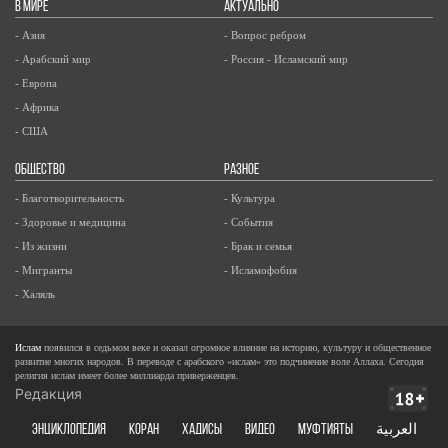
В МИРЕ
АКТУАЛЬНО
- Азия
- Вопрос ребром
- Арабский мир
- Россия - Исламский мир
- Европа
- Африка
- США
ОБЩЕСТВО
РАЗНОЕ
- Благотворительность
- Культура
- Здоровье и медицина
- События
- Из жизни
- Брак и семья
- Мигранты
- Исламофобия
- Халяль
Ислам
появился в седьмом веке и оказал огромное влияние на историю, культуру и общественное
развитие многих народов. В переводе с арабского «ислам» это подчинение воле Аллаха. Сегодня
религия ислам имеет более миллиарда приверженцев.
Редакция
ЭНЦИКЛОПЕДИЯ
КОРАН
ХАДИСЫ
ВИДЕО
Муфтияты
العربية