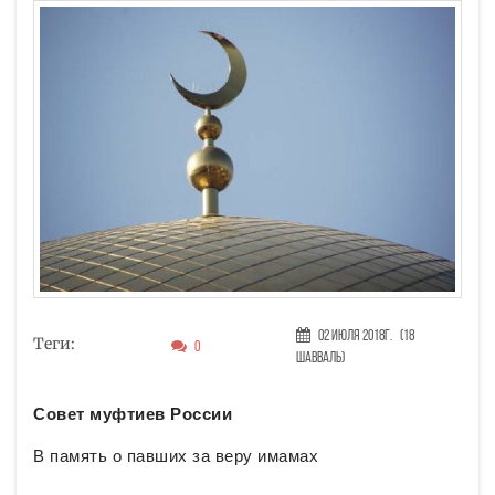
02 Июля 2018г.
(18
Теги:
0
Шавваль)
Совет муфтиев России
В память о павших за веру имамах