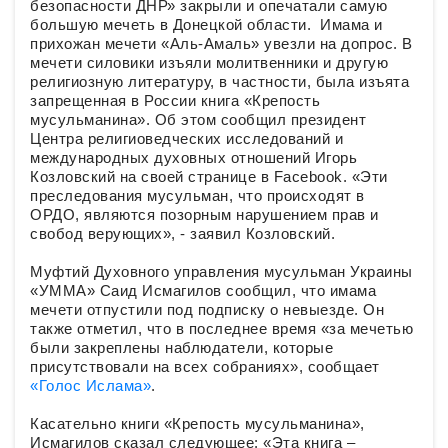
безопасности ДНР» закрыли и опечатали самую
большую мечеть в Донецкой области. Имама и
прихожан мечети «Аль-Амаль» увезли на допрос. В
мечети силовики изъяли молитвенники и другую
религиозную литературу, в частности, была изъята
запрещенная в России книга «Крепость
мусульманина». Об этом сообщил президент
Центра религиоведческих исследований и
международных духовных отношений Игорь
Козловский на своей странице в Facebook. «Эти
преследования мусульман, что происходят в
ОРДО, являются позорным нарушением прав и
свобод верующих», - заявил Козловский.
Муфтий Духовного управления мусульман Украины
«УММА» Саид Исмагилов сообщил, что имама
мечети отпустили под подписку о невыезде. Он
также отметил, что в последнее время «за мечетью
были закреплены наблюдатели, которые
присутствовали на всех собраниях», сообщает
«Голос Ислама»
.
Касательно книги «Крепость мусульманина»,
Исмагилов сказал следующее: «Эта книга –