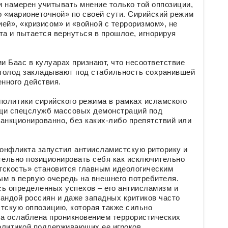
и намерен учитывать мнение только той оппозиции,
о «марионеточной» по своей сути. Сирийский режим
ей», «кризисом» и «войной с терроризмом», не
та и пытается вернуться в прошлое, игнорируя
 Баас в кулуарах признают, что несоответствие
 голод закладывают под стабильность сохранившей
нного действия.
олитики сирийского режима в рамках исламского
ощи спецслужб массовых демонстраций под
анкционированно, без каких-либо препятствий или
конфликта запустил антиисламистскую риторику и
тельно позиционировать себя как исключительно
етскость» становится главным идеологическим
ым в первую очередь на внешнего потребителя.
сь определенных успехов – его антиисламизм и
андой россиян и даже западных критиков часто
тскую оппозицию, которая также сильно
а ослаблена проникновением террористических
олитикой поддерживающих ее игроков.