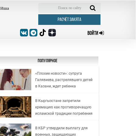
Иша
РАСЧЁТ ЗАКЯТА
ВОЙТИ
Популярное
«Плохие новости»: супруга
Галявиева, растрелявшего детей
в Казани, ждет ребенка
В Кыргызстане запретили
кремацию как противоречащую
исламской традиции погребения
В КБР утвердили выплату для
военных, защищающих