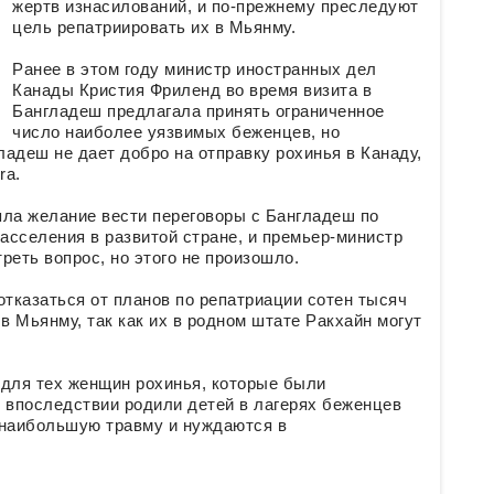
жертв изнасилований, и по-прежнему преследуют
цель репатриировать их в Мьянму.
Ранее в этом году министр иностранных дел
Канады Кристия Фриленд во время визита в
Бангладеш предлагала принять ограниченное
число наиболее уязвимых беженцев, но
ладеш не дает добро на отправку рохинья в Канаду,
ra.
яла желание вести переговоры с Бангладеш по
асселения в развитой стране, и премьер-министр
еть вопрос, но этого не произошло.
тказаться от планов по репатриации сотен тысяч
 Мьянму, так как их в родном штате Ракхайн могут
 для тех женщин рохинья, которые были
впоследствии родили детей в лагерях беженцев
 наибольшую травму и нуждаются в