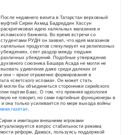
После недавнего визита в Татарстан верховный
муфтий Сирии Ахмад Бадреддин Хассун
раскритиковал идею халяльных магазинов и
исламского банкинга. Во время встречи со
студентами РУДН он заявил, что идея магазинов
халяльных продуктов спекулирует на религиозных
убеждениях, сеет раздор между людьми
различных убеждений. Подобные утверждения
духовного союзника Башара Асада не могли не
вызвать удивления даже среди далеких от
 они – яркое отражение формирования в
ьта «светского ислама». Он может стать
ой могли бы объединиться сторонники сирийского
гии партии Баас. О том, что прежняя идеология
ямую не говорит, но сами партийные функционеры в
, и она только усиливается по мере выхода войны
имая газета»
.
Сирии и имитации внешними игроками
актуализируется вопрос стабильности режима
имости реформ, Дамаск, пользуясь поддержкой