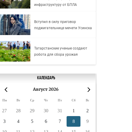
инфраструктуру от БПЛА
Вступил в силу приговор
поджигательнице мечети Усинска
Татарстанские ученые создают
робота для сбора урожая
Календарь
Август 2026
«
»
Пн
Вт
Ср
Чт
Пт
Сб
Вс
27
28
29
30
31
1
2
3
4
5
6
7
8
9
10
11
12
13
14
15
16