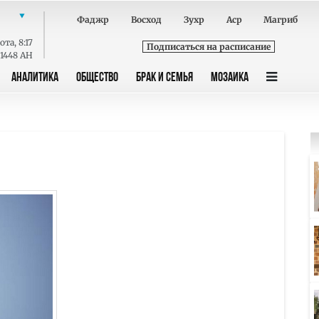
Фаджр
Восход
Зухр
Аср
Магриб
ота
,
8:17
Подписаться на расписание
 1448 AH
АНАЛИТИКА
ОБЩЕСТВО
БРАК И СЕМЬЯ
МОЗАИКА