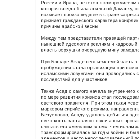
России и Ирана, не готов к компромиссам 
которая всегда была лояльной Дамаску, н
называет произошедшее в стране «агресси
признает гражданского характера конфлик
причины арабской весны.
Между тем представители правящей партии
нынешней идеологии реалиям и кадровый
власть верхушки очередную мину замедле
При Башаре Асаде неотъемлемой частью п
пробуждения стала организация при пом
исламскими лозунгами: они проводились с
последствий для участников.
Также Асад с самого начала внутреннего 
по мере развития кризиса стал последова
светского правителя. При этом такая «св
маркером сирийского режима, направленн
Безусловно, Асаду удалось добиться зде
светскость заставляют накачанных пропаг
считать его «меньшим злом», чем исламис
трансформировалась за годы войны и был
элементов и часто непоследовательной п