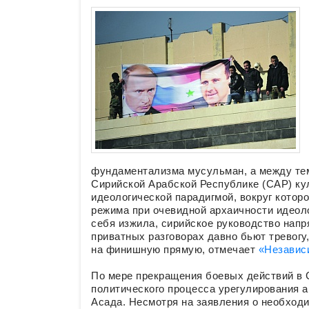
фундаментализма мусульман, а между тем
Сирийской Арабской Республике (САР) кул
идеологической парадигмой, вокруг котор
режима при очевидной архаичности идеоло
себя изжила, сирийское руководство напр
приватных разговорах давно бьют тревогу
на финишную прямую, отмечает
«Независ
По мере прекращения боевых действий в 
политического процесса урегулирования 
Асада. Несмотря на заявления о необход