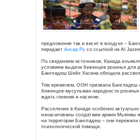
предложение так и висит в воздухе – Банг
передает
Ансар.Ру
со ссылкой на Al Jazee
По сведениям источников, Канада изъявл
условиям выдачи беженцев рохинья для р
Бангладеш Шейх Хасина обещала рассмотр
Тем временем, ООН призвала Бангладеш о
беженцев-мусульман народности рохинья в
ждать гонения и насилие.
Расселение в Канаде особенно актуально
изнасилованы солдатами армии Мьянмы и 
на территории Бангладеш – они пережили
психологической помощи.