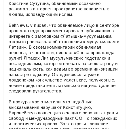
Кристине Сутугина, обвиняемый осознанно
разжигал в интернет-пространстве ненависть к
людям, исповедующим ислам.
BaltNews.lv писал, что обвиняемое лицо в сентябре
прошлого года прокомментировало публикацию в
интернете с заголовком «Латышка-мусульманка
открыто рассказала об отношении к мусульманам в
Латвии». В своем комментарии обвиняемая
персона, в частности, писала: «Снова пропаганда
рулит! Я таких Лиг, мусульманских подстилок и
последних эмм, которым плевать на свою страну и
национальность, как ведьм во времена инквизиции
на костре подкопчу. Оглядываюсь, а уже в
лондонском консульстве маленькие, получерные,
новые представители латышской нации». Дальше
следовали ругательства.
В прокуратуре отметили, что подобные
высказывания нарушают Конституцию,
Европейскую конвенцию о защите основных прав и
свобод и международный пакт ООН о гражданских
и политических правах. За это грозит лишение