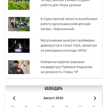
робота для сбора урожая
В Саратовской области возобновил
работу мусульманский детский
лагерь «Зеркальный»
Мусульманин выиграл праймериз
демократов в Сенат США, несмотря
на рекордные расходы AIPAC
Избирком зарегистрировал
кандидатуру Рамзана Кадырова
на должность Главы ЧР
Календарь
Август 2026
«
»
Пн
Вт
Ср
Чт
Пт
Сб
Вс