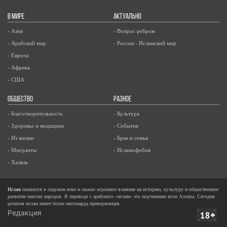
В МИРЕ
АКТУАЛЬНО
- Азия
- Вопрос ребром
- Арабский мир
- Россия - Исламский мир
- Европа
- Африка
- США
ОБЩЕСТВО
РАЗНОЕ
- Благотворительность
- Культура
- Здоровье и медицина
- События
- Из жизни
- Брак и семья
- Мигранты
- Исламофобия
- Халяль
Ислам
появился в седьмом веке и оказал огромное влияние на историю, культуру и общественное
развитие многих народов. В переводе с арабского «ислам» это подчинение воле Аллаха. Сегодня
религия ислам имеет более миллиарда приверженцев.
Редакция