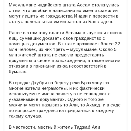
Мусульмане индийского штата Ассам столкнулись
с тем, что ошибки в написании их имен и фамилий
могут лишить их гражданства Индии и перевести в
статус нелегальных иммигрантов из Бангладеш.
Ранее в этом году власти Ассама выпустили список
лиц, сумевших доказать свое гражданство с
помощью документов. В штате проживает более 32
млн человек, из них треть – мусульмане. Около 5
млн жителей штата не смогли предоставить
документы о своем происхождении, а также многим
отказали в признании из-за несоответствий в
бумагах.
В городке Дхубри на берегу реки Брахмапутра
многие жители неграмотны, и их фактически
используемые имена зачастую не совпадают с
указанными в документах. Одного и того же
мужчину могут называть то Али, то Ахмед, и в суде
по вопросам гражданства придрались к каждому
такому случаю.
В частности, местный житель Таджаб Али