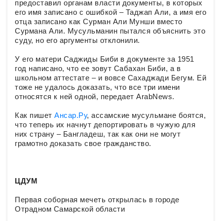
предоставил органам власти документы, в которых
его имя записано с ошибкой – Таджап Али, а имя его
отца записано как Сурман Али Мунши вместо
Сурмана Али. Мусульманин пытался объяснить это
суду, но его аргументы отклонили.
У его матери Саджиды Биби в документе за 1951
год написано, что ее зовут Сабахан Биби, а в
школьном аттестате – и вовсе Сахаджади Бегум. Ей
тоже не удалось доказать, что все три имени
относятся к ней одной, передает ArabNews.
Как пишет
Ансар.Ру
, ассамские мусульмане боятся,
что теперь их начнут депортировать в чужую для
них страну – Бангладеш, так как они не могут
грамотно доказать свое гражданство.
ЦДУМ
Первая соборная мечеть открылась в городе
Отрадном Самарской области