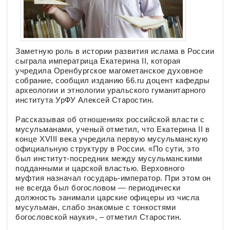
Заметную роль в истории развития ислама в России
сыграла императрица Екатерина II, которая
учредила Оренбургское магометанское духовное
собрание, сообщил изданию 66.ru доцент кафедры
археологии и этнологии уральского гуманитарного
института УрФУ Алексей Старостин.
Рассказывая об отношениях российской власти с
мусульманами, ученый отметил, что Екатерина II в
конце XVIII века учредила первую мусульманскую
официальную структуру в России. «По сути, это
был институт-посредник между мусульманскими
подданными и царской властью. Верховного
муфтия назначал государь-император. При этом он
не всегда был богословом — периодически
должность занимали царские офицеры из числа
мусульман, слабо знакомые с тонкостями
богословской науки», – отметил Старостин.