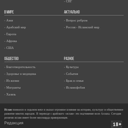
- СНГ
В МИРЕ
АКТУАЛЬНО
- Азия
- Вопрос ребром
- Арабский мир
- Россия - Исламский мир
- Европа
- Африка
- США
ОБЩЕСТВО
РАЗНОЕ
- Благотворительность
- Культура
- Здоровье и медицина
- События
- Из жизни
- Брак и семья
- Мигранты
- Исламофобия
- Халяль
Ислам
появился в седьмом веке и оказал огромное влияние на историю, культуру и общественное
развитие многих народов. В переводе с арабского «ислам» это подчинение воле Аллаха. Сегодня
религия ислам имеет более миллиарда приверженцев.
Редакция