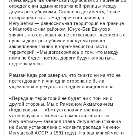
Александра Матовникова подписали соглашение об
определении административной границы между
двумя республиками. Согласно документу, Чечне
возвращена часть Надтеречного района, а
Ингушетии — равносильная территория на границе
с Малгобекским районом. Юнус-Бек Евкуров
заявил, что соглашение не затрагивает населенные
пункты двух республик и предусматривает
закрепление границ в горно-лесистой части
территорий. «Мы договорились о том, что между
нами не будет постов, дороги будут открыты»,—
подчеркнул он.
Рамзан Кадыров заверил, что «никто ни на что не
претендовал» и «ни одна сторона не была
ущемлена» в результате подписания договора.
«Передачи территорий не будет ни с той, ни с
другой стороны. Мы с Рамзаном Ахматовичем
(Кадыровым.— «Ъ») установили границу,
устоявшуюся с момента самостоятельности
Ингушетии»,— заверил глава Ингушетии (граница
не была установлена с момента распада Чечено-
Ингушской АССР в 1991 году). На равнинной части