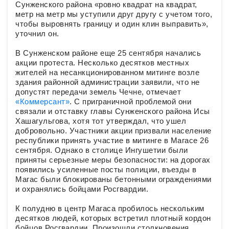
Сунженского района «ровно квадрат на квадрат,
метр на метр мы уступили друг другу с учетом того,
чтобы выровнять границу и один клин выправить»,
уточнил он.
В Сунженском районе еще 25 сентября начались
акции протеста. Несколько десятков местных
жителей на несанкционированном митинге возле
здания районной администрации заявили, что не
допустят передачи земель Чечне, отмечает
«Коммерсант»
. С приграничной проблемой они
связали и отставку главы Сунженского района Исы
Хашагульгова, хотя тот утверждал, что ушел
добровольно. Участники акции призвали население
республики принять участие в митинге в Магасе 26
сентября. Однако в столице Ингушетии были
приняты серьезные меры безопасности: на дорогах
появились усиленные посты полиции, въезды в
Магас были блокированы бетонными ограждениями
и охранялись бойцами Росгвардии.
К полудню в центр Магаса пробилось нескольким
десятков людей, которых встретил плотный кордон
бойцов Росгвардии. Произошли столкновения.