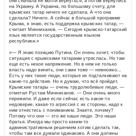
они сначала не могли вернуться, а потом вернулись
на Украину. А Украина, по большому счету, для
крымских татар ничего не сделала. А что она
сделала? Ничего. А сейчас в большой программе
Крыма, я знаю, есть поддержка крымских татар, —
считает Минниханов. — Сегодня крымско-татарский
язык является государственным языком
республики.»
«— Я знаю позицию Путина. Он очень хочет, чтобы
ситуация с крымскими татарами утряслась. Но там
еще есть некое напряжение. Но в нем не только
власть надо винить, они сами тоже — немножко...
Есть у них такие люди, которые их подталкивают на
какие-то действия. Но я думаю, что всё пройдет.
Крымские татары — очень трудолюбивые люди, —
отметил Рустам Минниханов. — Они очень много
пережили. И даже если сейчас есть какое-то
недоверие, какая-то агрессия с их стороны, надо к
ним отнестись с пониманием. Знаете, почему?
Потому что они — это же наши люди. Это наши
братья. Иногда мы просто каким-то
административным решением хотим сделать так,
чтобы там все думали одинаково. А они должны