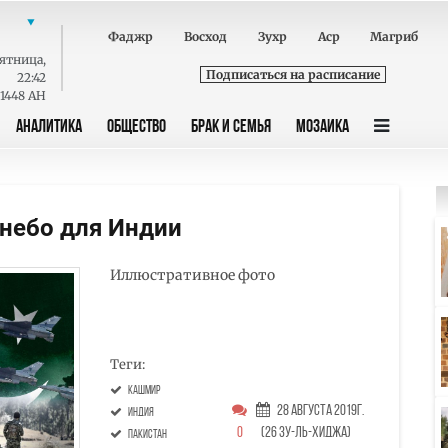
Фаджр
Восход
Зухр
Аср
Магриб
ятница
,
Подписаться на расписание
22:42
 1448 AH
АНАЛИТИКА
ОБЩЕСТВО
БРАК И СЕМЬЯ
МОЗАИКА
 небо для Индии
Иллюстративное фото
Теги:
Кашмир
28 Августа 2019г.
Индия
0
(26 Зу-ль-хиджа)
Пакистан