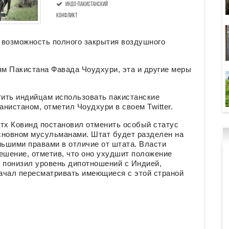
индо-пакистанский
конфликт
 возможность полного закрытия воздушного
ям Пакистана Фавада Чоудхури, эта и другие меры
ить индийцам использовать пакистанские
нистаном, отметил Чоудхури в своем Twitter.
атх Ковинд постановил отменить особый статус
сновном мусульманами. Штат будет разделен на
ьшими правами в отличие от штата. Власти
ешение, отметив, что оно ухудшит положение
понизил уровень дипотношений с Индией,
ачал пересматривать имеющиеся с этой страной