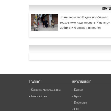
Конте
Правительство Индии пообещало
верховному суду вернуть Кашмиру
мобильную связь и интернет
ГЛАВНОЕ
В РОССИИ И СНГ
- Крепость мусульманина
- Кавказ
- Точка зрения
- Крым
- Поволжье
- СНГ