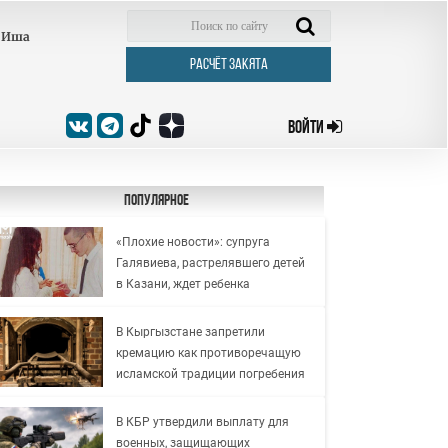
Иша
РАСЧЁТ ЗАКЯТА
ВОЙТИ
Популярное
«Плохие новости»: супруга
Галявиева, растрелявшего детей
в Казани, ждет ребенка
В Кыргызстане запретили
кремацию как противоречащую
исламской традиции погребения
В КБР утвердили выплату для
военных, защищающих