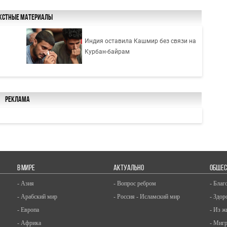
кстные материалы
Индия оставила Кашмир без связи на
Курбан-байрам
Реклама
В МИРЕ
АКТУАЛЬНО
ОБЩЕС
- Азия
- Вопрос ребром
- Благ
- Арабский мир
- Россия - Исламский мир
- Здор
- Европа
- Из ж
- Африка
- Миг