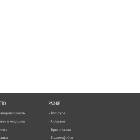
ТВО
РАЗНОЕ
отворительность
- Культура
овье и медицина
- События
изни
- Брак и семья
ранты
- Исламофобия