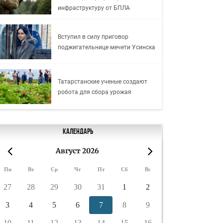
инфраструктуру от БПЛА
Вступил в силу приговор
поджигательнице мечети Усинска
Татарстанские ученые создают
робота для сбора урожая
Календарь
Август 2026
«
»
Пн
Вт
Ср
Чт
Пт
Сб
Вс
27
28
29
30
31
1
2
3
4
5
6
7
8
9
10
11
12
13
14
15
16