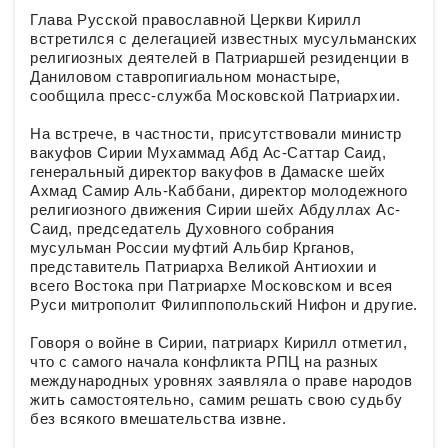
Глава Русской православной Церкви Кирилл
встретился с делегацией известных мусульманских
религиозных деятелей в Патриаршей резиденции в
Даниловом ставропигиальном монастыре,
сообщила пресс-служба Московской Патриархии.
На встрече, в частности, присутствовали министр
вакуфов Сирии Мухаммад Абд Ас-Саттар Саид,
генеральный директор вакуфов в Дамаске шейх
Ахмад Самир Аль-Каббани, директор молодежного
религиозного движения Сирии шейх Абдуллах Ас-
Саид, председатель Духовного собрания
мусульман России муфтий Альбир Крганов,
представитель Патриарха Великой Антиохии и
всего Востока при Патриархе Московском и всея
Руси митрополит Филиппопольский Нифон и другие.
Говоря о войне в Сирии, патриарх Кирилл отметил,
что с самого начала конфликта РПЦ на разных
международных уровнях заявляла о праве народов
жить самостоятельно, самим решать свою судьбу
без всякого вмешательства извне.