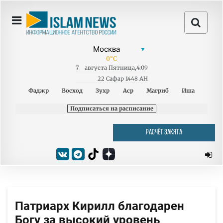
0
°C
7
августа
Пятница
,
4:09
22 Сафар 1448 AH
Фаджр
Восход
Зухр
Аср
Магриб
Иша
Подписаться на расписание
РАСЧЁТ ЗАКЯТА
Патриарх Кирилл благодарен
Богу за высокий уровень