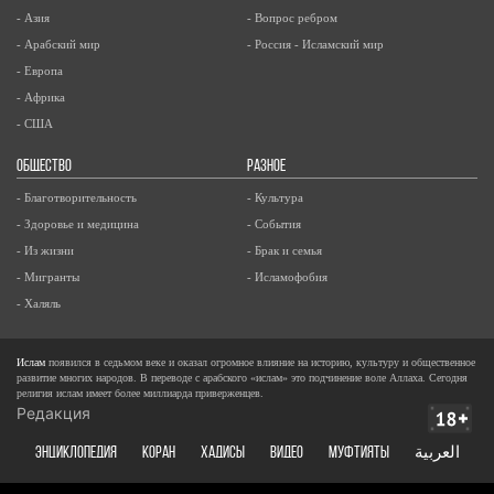
- Азия
- Вопрос ребром
- Арабский мир
- Россия - Исламский мир
- Европа
- Африка
- США
ОБЩЕСТВО
РАЗНОЕ
- Благотворительность
- Культура
- Здоровье и медицина
- События
- Из жизни
- Брак и семья
- Мигранты
- Исламофобия
- Халяль
Ислам
появился в седьмом веке и оказал огромное влияние на историю, культуру и общественное
развитие многих народов. В переводе с арабского «ислам» это подчинение воле Аллаха. Сегодня
религия ислам имеет более миллиарда приверженцев.
Редакция
ЭНЦИКЛОПЕДИЯ
КОРАН
ХАДИСЫ
ВИДЕО
Муфтияты
العربية