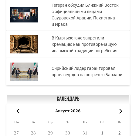
Тегеран обсудил Ближний Восток
с официальными лицами
Саудовской Аравии, Пакистана
и Ирака
В Кыргызстане запретили
кремацию как противоречащую
исламской традиции погребения
Сирийский лидер гарантировал
права курдов на встрече с Барзани
Календарь
Август 2026
«
»
Пн
Вт
Ср
Чт
Пт
Сб
Вс
27
28
29
30
31
1
2