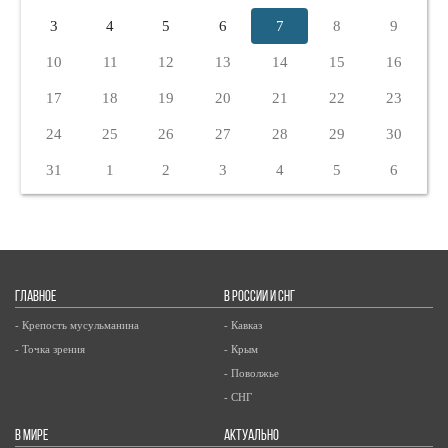
3
4
5
6
7
8
9
10
11
12
13
14
15
16
17
18
19
20
21
22
23
24
25
26
27
28
29
30
31
1
2
3
4
5
6
ГЛАВНОЕ
В РОССИИ И СНГ
- Крепость мусульманина
- Кавказ
- Точка зрения
- Крым
- Поволжье
- СНГ
В МИРЕ
АКТУАЛЬНО