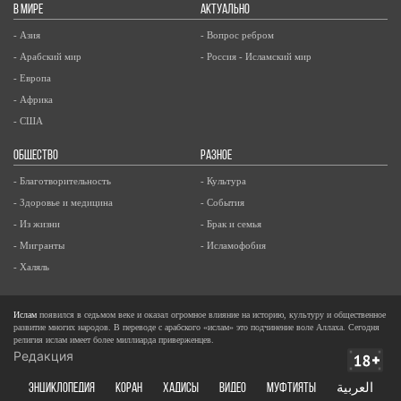
В МИРЕ
АКТУАЛЬНО
- Азия
- Вопрос ребром
- Арабский мир
- Россия - Исламский мир
- Европа
- Африка
- США
ОБЩЕСТВО
РАЗНОЕ
- Благотворительность
- Культура
- Здоровье и медицина
- События
- Из жизни
- Брак и семья
- Мигранты
- Исламофобия
- Халяль
Ислам
появился в седьмом веке и оказал огромное влияние на историю, культуру и общественное
развитие многих народов. В переводе с арабского «ислам» это подчинение воле Аллаха. Сегодня
религия ислам имеет более миллиарда приверженцев.
Редакция
ЭНЦИКЛОПЕДИЯ
КОРАН
ХАДИСЫ
ВИДЕО
Муфтияты
العربية