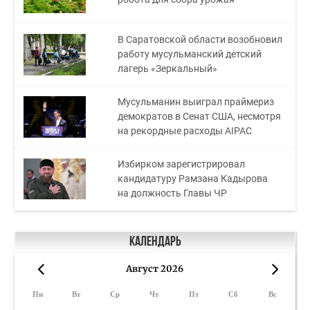
В Саратовской области возобновил
работу мусульманский детский
лагерь «Зеркальный»
Мусульманин выиграл праймериз
демократов в Сенат США, несмотря
на рекордные расходы AIPAC
Избирком зарегистрировал
кандидатуру Рамзана Кадырова
на должность Главы ЧР
Календарь
Август 2026
«
»
Пн
Вт
Ср
Чт
Пт
Сб
Вс