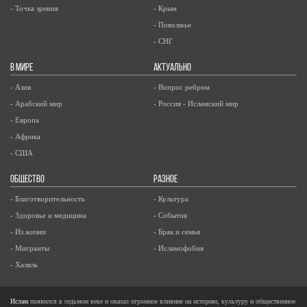
- Точка зрения
- Крым
- Поволжье
- СНГ
В МИРЕ
АКТУАЛЬНО
- Азия
- Вопрос ребром
- Арабский мир
- Россия - Исламский мир
- Европа
- Африка
- США
ОБЩЕСТВО
РАЗНОЕ
- Благотворительность
- Культура
- Здоровье и медицина
- События
- Из жизни
- Брак и семья
- Мигранты
- Исламофобия
- Халяль
Ислам
появился в седьмом веке и оказал огромное влияние на историю, культуру и общественное