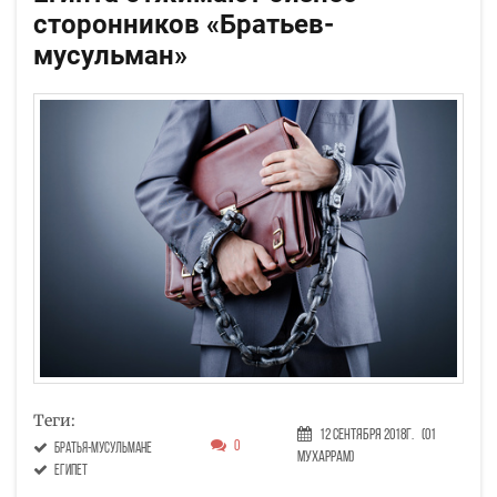
сторонников «Братьев-
мусульман»
Теги:
12 Сентября 2018г.
(01
0
братья-мусульмане
Мухаррам)
Египет