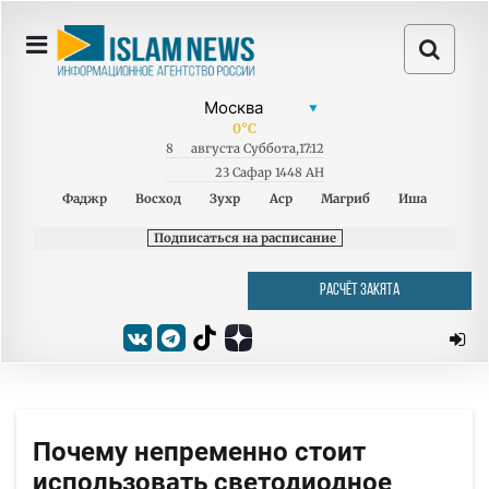
0
°C
8
августа
Суббота
,
17:12
23 Сафар 1448 AH
Фаджр
Восход
Зухр
Аср
Магриб
Иша
Подписаться на расписание
РАСЧЁТ ЗАКЯТА
Почему непременно стоит
использовать светодиодное