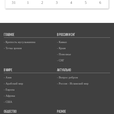
31
1
2
3
4
5
6
ГЛАВНОЕ
В РОССИИ И СНГ
- Крепость мусульманина
- Кавказ
- Точка зрения
- Крым
- Поволжье
- СНГ
В МИРЕ
АКТУАЛЬНО
- Азия
- Вопрос ребром
- Арабский мир
- Россия - Исламский мир
- Европа
- Африка
- США
ОБЩЕСТВО
РАЗНОЕ