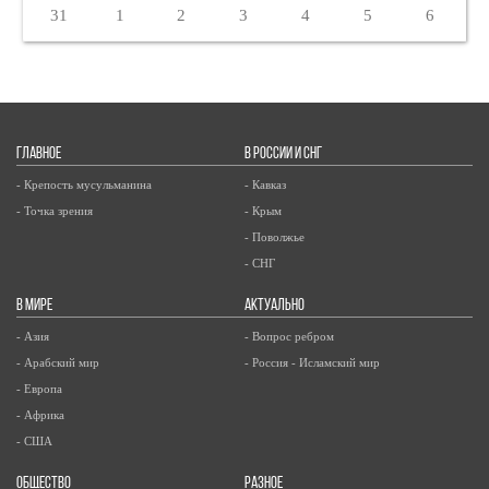
31
1
2
3
4
5
6
ГЛАВНОЕ
В РОССИИ И СНГ
- Крепость мусульманина
- Кавказ
- Точка зрения
- Крым
- Поволжье
- СНГ
В МИРЕ
АКТУАЛЬНО
- Азия
- Вопрос ребром
- Арабский мир
- Россия - Исламский мир
- Европа
- Африка
- США
ОБЩЕСТВО
РАЗНОЕ