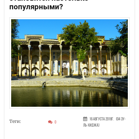
популярными?
16 Августа 2018г.
(04 Зу-
Теги:
0
ль-хиджа)