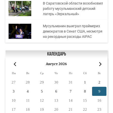
В Саратовской области возобновил
работу мусульманский детский
лагерь «Зеркальный»
Мусульманин выиграл праймериз
демократов в Сенат США, несмотря
на рекордные расходы AIPAC
Календарь
Август 2026
«
»
Пн
Вт
Ср
Чт
Пт
Сб
Вс
27
28
29
30
31
1
2
3
4
5
6
7
8
9
10
11
12
13
14
15
16
17
18
19
20
21
22
23