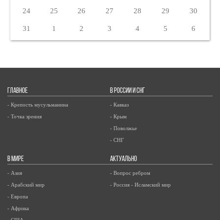
24
25
26
27
28
29
30
31
1
2
3
4
5
6
ГЛАВНОЕ
В РОССИИ И СНГ
- Крепость мусульманина
- Кавказ
- Точка зрения
- Крым
- Поволжье
- СНГ
В МИРЕ
АКТУАЛЬНО
- Азия
- Вопрос ребром
- Арабский мир
- Россия - Исламский мир
- Европа
- Африка