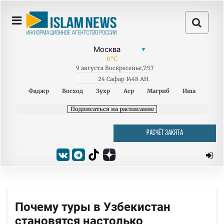
0
°C
9
августа
Воскресенье
,
7:57
24 Сафар 1448 AH
Фаджр
Восход
Зухр
Аср
Магриб
Иша
Подписаться на расписание
РАСЧЁТ ЗАКЯТА
Почему туры в Узбекистан
становятся настолько