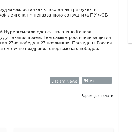
рудником, остальных послал на три буквы и
охой лейтенант» неназванного сотрудника ПУ ФСБ
ША Нурмагомедов одолел ирландца Конора
в удушающий приём. Тем самым россиянин защитил
жал 27-ю победу в 27 поединках. Президент России
атем лично поздравил спортсмена с победой.
Vk
Islam News
Версия для печати