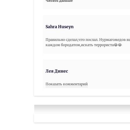
Читать дальше
Sahra Huseyn
Правильно сделал,что послал. Нурмагомедов выс
каждом бородатом,искать террориста😂😂
Лея Динес
Показать комментарий