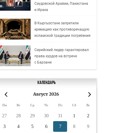
Саудовской Аравии, Пакистана
и Ирака
В Кыргызстане запретили
кремацию как противоречащую
исламской традиции погребения
Сирийский лидер гарантировал
права курдов на встрече
с Барзани
Календарь
Август 2026
«
»
Пн
Вт
Ср
Чт
Пт
Сб
Вс
27
28
29
30
31
1
2
3
4
5
6
7
8
9