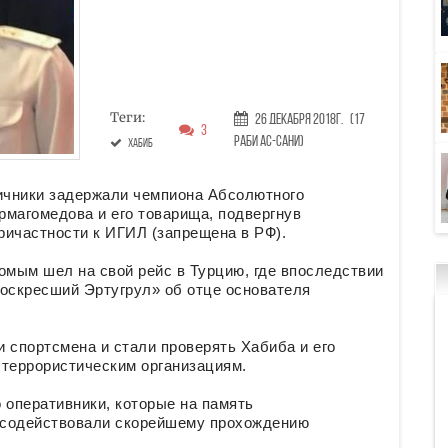
Теги:
26 Декабря 2018г.
(17
3
Раби ас-сани)
Хабиб
ничники задержали чемпиона Абсолютного
рмагомедова и его товарища, подвергнув
ричастности к ИГИЛ (запрещена в РФ).
омым шел на свой рейс в Турцию, где впоследствии
Воскресший Эртугрул» об отце основателя
 спортсмена и стали проверять Хабиба и его
 террористическим организациям.
оперативники, которые на память
осодействовали скорейшему прохождению