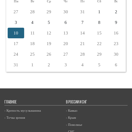
Пн
Вт
Ср
Чт
Пт
Сб
Вс
27
28
29
30
31
1
2
3
4
5
6
7
8
9
10
11
12
13
14
15
16
17
18
19
20
21
22
23
24
25
26
27
28
29
30
31
1
2
3
4
5
6
ГЛАВНОЕ
В РОССИИ И СНГ
- Крепость мусульманина
- Кавказ
- Точка зрения
- Крым
- Поволжье
- СНГ