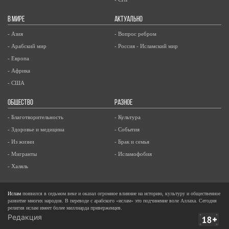
В МИРЕ
АКТУАЛЬНО
- Азия
- Вопрос ребром
- Арабский мир
- Россия - Исламский мир
- Европа
- Африка
- США
ОБЩЕСТВО
РАЗНОЕ
- Благотворительность
- Культура
- Здоровье и медицина
- События
- Из жизни
- Брак и семья
- Мигранты
- Исламофобия
- Халяль
Ислам
появился в седьмом веке и оказал огромное влияние на историю, культуру и общественное
развитие многих народов. В переводе с арабского «ислам» это подчинение воле Аллаха. Сегодня
религия ислам имеет более миллиарда приверженцев.
Редакция