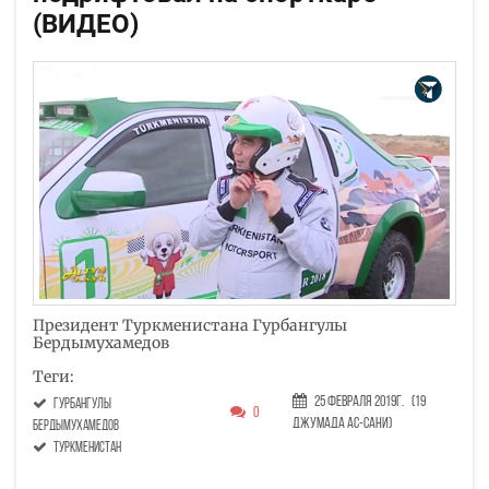
(ВИДЕО)
Президент Туркменистана Гурбангулы
Бердымухамедов
Теги:
25 Февраля 2019г.
(19
Гурбангулы
0
Джумада ас-сани)
Бердымухамедов
Туркменистан