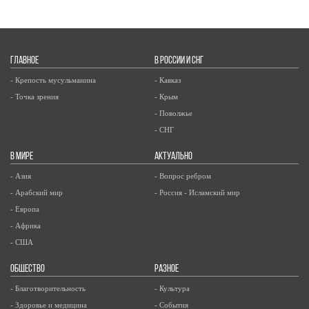
ГЛАВНОЕ
В РОССИИ И СНГ
- Крепость мусульманина
- Кавказ
- Точка зрения
- Крым
- Поволжье
- СНГ
В МИРЕ
АКТУАЛЬНО
- Азия
- Вопрос ребром
- Арабский мир
- Россия - Исламский мир
- Европа
- Африка
- США
ОБЩЕСТВО
РАЗНОЕ
- Благотворительность
- Культура
- Здоровье и медицина
- События