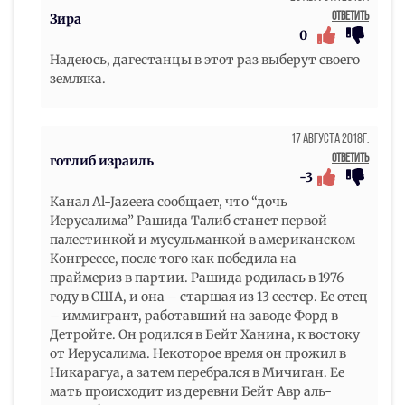
Ответить
Зира
0
Надеюсь, дагестанцы в этот раз выберут своего
земляка.
17 Августа 2018г.
Ответить
готлиб израиль
-3
Канал Al-Jazeera сообщает, что “дочь
Иерусалима” Рашида Талиб станет первой
палестинкой и мусульманкой в американском
Конгрессе, после того как победила на
праймериз в партии. Рашида родилась в 1976
году в США, и она – старшая из 13 сестер. Ее отец
– иммигрант, работавший на заводе Форд в
Детройте. Он родился в Бейт Ханина, к востоку
от Иерусалима. Некоторое время он прожил в
Никарагуа, а затем перебрался в Мичиган. Ее
мать происходит из деревни Бейт Авр аль-