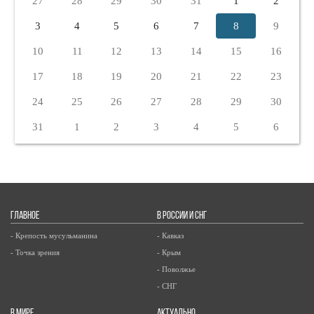
27
28
29
30
31
1
2
3
4
5
6
7
8
9
10
11
12
13
14
15
16
17
18
19
20
21
22
23
24
25
26
27
28
29
30
31
1
2
3
4
5
6
ГЛАВНОЕ
В РОССИИ И СНГ
- Крепость мусульманина
- Кавказ
- Точка зрения
- Крым
- Поволжье
- СНГ
В МИРЕ
АКТУАЛЬНО