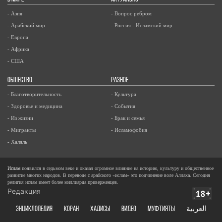
- Азия
- Вопрос ребром
- Арабский мир
- Россия - Исламский мир
- Европа
- Африка
- США
ОБЩЕСТВО
РАЗНОЕ
- Благотворительность
- Культура
- Здоровье и медицина
- События
- Из жизни
- Брак и семья
- Мигранты
- Исламофобия
- Халяль
Ислам
появился в седьмом веке и оказал огромное влияние на историю, культуру и общественное
развитие многих народов. В переводе с арабского «ислам» это подчинение воле Аллаха. Сегодня
религия ислам имеет более миллиарда приверженцев.
Редакция
ЭНЦИКЛОПЕДИЯ
КОРАН
ХАДИСЫ
ВИДЕО
Муфтияты
العربية