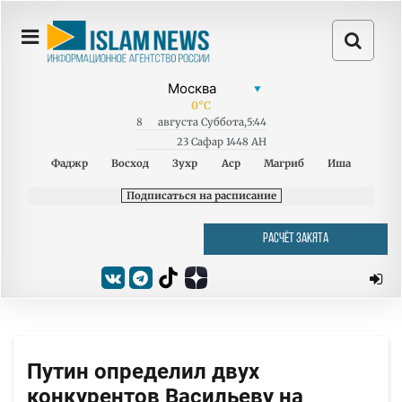
0
°C
8
августа
Суббота
,
5:44
23 Сафар 1448 AH
Фаджр
Восход
Зухр
Аср
Магриб
Иша
Подписаться на расписание
РАСЧЁТ ЗАКЯТА
Путин определил двух
конкурентов Васильеву на