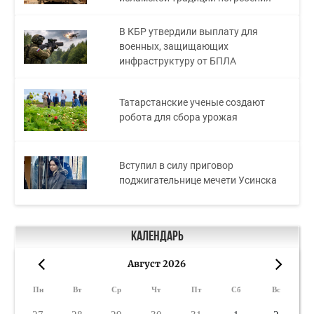
В КБР утвердили выплату для
военных, защищающих
инфраструктуру от БПЛА
Татарстанские ученые создают
робота для сбора урожая
Вступил в силу приговор
поджигательнице мечети Усинска
Календарь
Август 2026
«
»
Пн
Вт
Ср
Чт
Пт
Сб
Вс