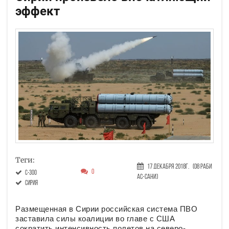
эффект
Теги:
17 Декабря 2018г.
(08 Раби
0
С-300
ас-сани)
Сирия
Размещенная в Сирии российская система ПВО
заставила силы коалиции во главе с США
сократить интенсивность полетов на северо-