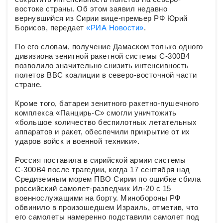
востоке страны. Об этом заявил недавно
вернувшийся из Сирии вице-премьер РФ Юрий
Борисов, передает
«РИА Новости»
.
По его словам, получение Дамаском только одного
дивизиона зенитной ракетной системы С-300В4
позволило значительно снизить интенсивность
полетов ВВС коалиции в северо-восточной части
стране.
Кроме того, батареи зенитного ракетно-пушечного
комплекса «Панцирь-С» смогли уничтожить
«большое количество беспилотных летательных
аппаратов и ракет, обеспечили прикрытие от их
ударов войск и военной техники».
Россия поставила в сирийской армии системы
С-300В4 после трагедии, когда 17 сентября над
Средиземным морем ПВО Сирии по ошибке сбила
российский самолет-разведчик Ил-20 с 15
военнослужащими на борту. Минобороны РФ
обвинило в произошедшем Израиль, отметив, что
его самолеты намеренно подставили самолет под