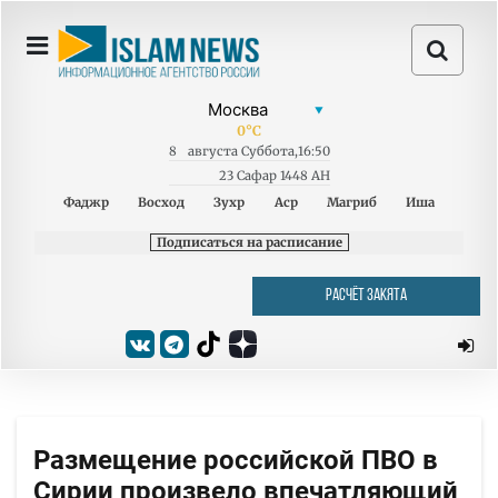
0
°C
8
августа
Суббота
,
16:50
23 Сафар 1448 AH
Фаджр
Восход
Зухр
Аср
Магриб
Иша
Подписаться на расписание
РАСЧЁТ ЗАКЯТА
Размещение российской ПВО в
Сирии произвело впечатляющий