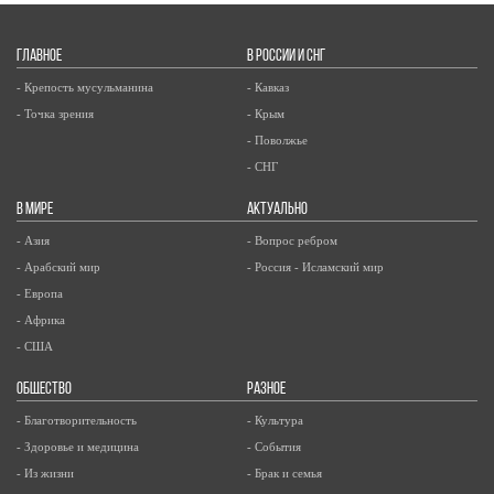
ГЛАВНОЕ
В РОССИИ И СНГ
- Крепость мусульманина
- Кавказ
- Точка зрения
- Крым
- Поволжье
- СНГ
В МИРЕ
АКТУАЛЬНО
- Азия
- Вопрос ребром
- Арабский мир
- Россия - Исламский мир
- Европа
- Африка
- США
ОБЩЕСТВО
РАЗНОЕ
- Благотворительность
- Культура
- Здоровье и медицина
- События
- Из жизни
- Брак и семья