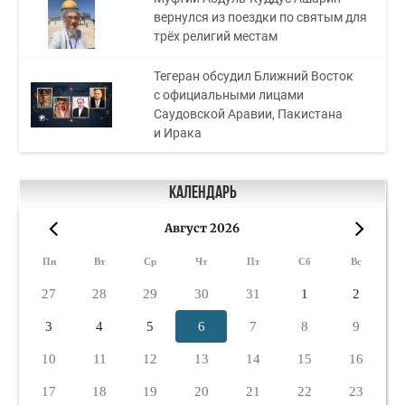
вернулся из поездки по святым для
трёх религий местам
Тегеран обсудил Ближний Восток
с официальными лицами
Саудовской Аравии, Пакистана
и Ирака
Календарь
Август 2026
«
»
Пн
Вт
Ср
Чт
Пт
Сб
Вс
27
28
29
30
31
1
2
3
4
5
6
7
8
9
10
11
12
13
14
15
16
17
18
19
20
21
22
23