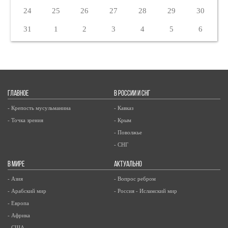
24
25
26
27
28
29
30
31
1
2
3
4
5
6
ГЛАВНОЕ
В РОССИИ И СНГ
- Крепость мусульманина
- Кавказ
- Точка зрения
- Крым
- Поволжье
- СНГ
В МИРЕ
АКТУАЛЬНО
- Азия
- Вопрос ребром
- Арабский мир
- Россия - Исламский мир
- Европа
- Африка
- США