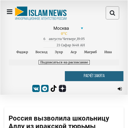
0
°C
6
августа
Четверг
,
19:05
21 Сафар 1448 AH
Фаджр
Восход
Зухр
Аср
Магриб
Иша
Подписаться на расписание
РАСЧЁТ ЗАКЯТА
Россия вызволила школьницу
Аллу из иракской тюрьмы