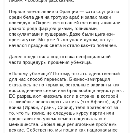
Лион», - сообщил рассказчик.
Первое впечатление о Франции — «это ссущий по
среди бела дня на тротуар араб и запах ганжи
повсюду». «Окрестности нашей гостиницы кишили
разного рода фарцовщиками, гопниками,
спекулянтами и пушерами. Даже были цыганки–
проститутки. Мы уже было упали духом, но тут
начался праздник света и стало как–то полегче».
Далее предстояла подготовка неофициальной
части процедуры прошения убежища.
«Почему убежище? Потому, что это единственный
для нас способ переехать. Бизнес–эмиграция
оказалась не по карману, остальные варианты как
воссоединение семьи или брак вообще недоступны.
ЕС разрешают наезжать если в стране, в которой
ты живёшь: нечего жрать и пить (это Африка), идёт
война (Ираки, Ираны, Сирии), тебя притесняют за
то, что ты гомик, не следуешь курсу партии или
представитель ущемляемого национального
меньшинства. Забыл ещё религиозные проблемы
всякие. Собственно, мы пошли как национальное