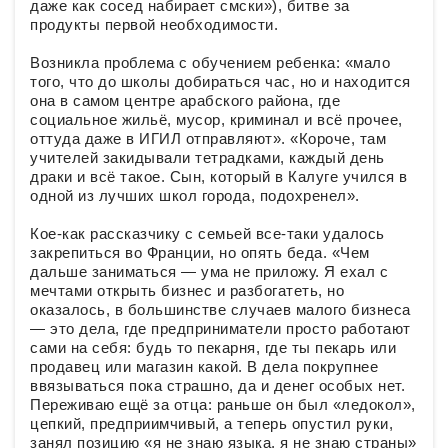
даже как сосед набирает смски»), битве за
продукты первой необходимости.
Возникла проблема с обучением ребенка: «мало
того, что до школы добираться час, но и находится
она в самом центре арабского района, где
социальное жильё, мусор, криминал и всё прочее,
оттуда даже в ИГИЛ отправляют». «Короче, там
учителей закидывали тетрадками, каждый день
драки и всё такое. Сын, который в Калуге учился в
одной из лучших школ города, подохренел».
Кое-как рассказчику с семьей все-таки удалось
закрепиться во Франции, но опять беда. «Чем
дальше заниматься — ума не приложу. Я ехал с
мечтами открыть бизнес и разбогатеть, но
оказалось, в большинстве случаев малого бизнеса
— это дела, где предприниматели просто работают
сами на себя: будь то пекарня, где ты пекарь или
продавец или магазин какой. В дела покрупнее
ввязываться пока страшно, да и денег особых нет.
Переживаю ещё за отца: раньше он был «ледокол»,
цепкий, предприимчивый, а теперь опустил руки,
занял позицию «я не знаю языка, я не знаю страны»