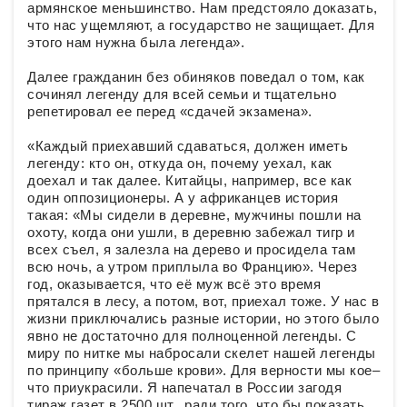
армянское меньшинство. Нам предстояло доказать,
что нас ущемляют, а государство не защищает. Для
этого нам нужна была легенда».
Далее гражданин без обиняков поведал о том, как
сочинял легенду для всей семьи и тщательно
репетировал ее перед «сдачей экзамена».
«Каждый приехавший сдаваться, должен иметь
легенду: кто он, откуда он, почему уехал, как
доехал и так далее. Китайцы, например, все как
один оппозиционеры. А у африканцев история
такая: «Мы сидели в деревне, мужчины пошли на
охоту, когда они ушли, в деревню забежал тигр и
всех съел, я залезла на дерево и просидела там
всю ночь, а утром приплыла во Францию». Через
год, оказывается, что её муж всё это время
прятался в лесу, а потом, вот, приехал тоже. У нас в
жизни приключались разные истории, но этого было
явно не достаточно для полноценной легенды. С
миру по нитке мы набросали скелет нашей легенды
по принципу «больше крови». Для верности мы кое–
что приукрасили. Я напечатал в России загодя
тираж газет в 2500 шт., ради того, что бы показать