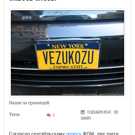
Наши за границей
13 Декабря 2014г.
(20
Теги:
6
Сафар)
Согласно сентябрьскому
опросу
ФОМ, две трети