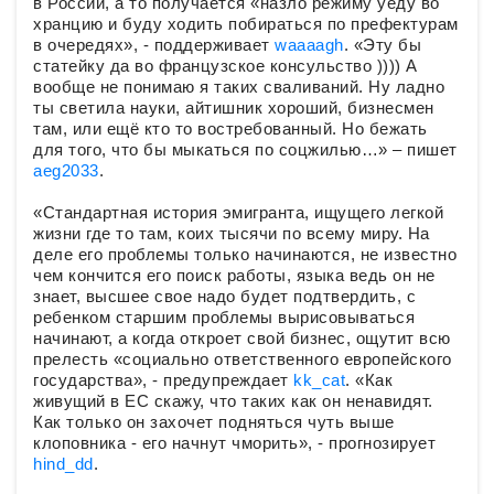
в России, а то получается «назло режиму уеду во
хранцию и буду ходить побираться по префектурам
в очередях», - поддерживает
waaaagh
. «Эту бы
статейку да во французское консульство )))) А
вообще не понимаю я таких сваливаний. Ну ладно
ты светила науки, айтишник хороший, бизнесмен
там, или ещё кто то востребованный. Но бежать
для того, что бы мыкаться по соцжилью…» – пишет
aeg2033
.
«Стандартная история эмигранта, ищущего легкой
жизни где то там, коих тысячи по всему миру. На
деле его проблемы только начинаются, не известно
чем кончится его поиск работы, языка ведь он не
знает, высшее свое надо будет подтвердить, с
ребенком старшим проблемы вырисовываться
начинают, а когда откроет свой бизнес, ощутит всю
прелесть «социально ответственного европейского
государства», - предупреждает
kk_cat
. «Как
живущий в ЕС скажу, что таких как он ненавидят.
Как только он захочет подняться чуть выше
клоповника - его начнут чморить», - прогнозирует
hind_dd
.