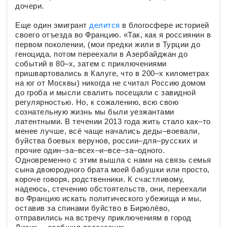
дочери.
Еще один эмигрант
делится
в блогосфере историей
своего отъезда во Францию. «Так, как я россиянин в
первом поколении, (мои предки жили в Турции до
геноцида, потом переехали в Азербайджан до
событий в 80–х, затем с приключениями
пришвартовались в Калуге, что в 200–х километрах
на юг от Москвы) никогда не считал Россию домом
до гроба и мысли свалить посещали с завидной
регулярностью. Но, к сожалению, всю свою
сознательную жизнь мы были уезжантами
латентными. В течении 2013 года жить стало как–то
менее лучше, всё чаще начались деды–воевали,
буйства боевых верунов, россии–для–русских и
прочие один–за–всех–и–все–за–одного.
Одновременно с этим вышла с нами на связь семья
сына двоюродного брата моей бабушки или просто,
короче говоря, родственники. К счастливому,
надеюсь, стечению обстоятельств, они, переехали
во Францию искать политического убежища и мы,
оставив за спинами буйство в Бирюлёво,
отправились на встречу приключениям в город