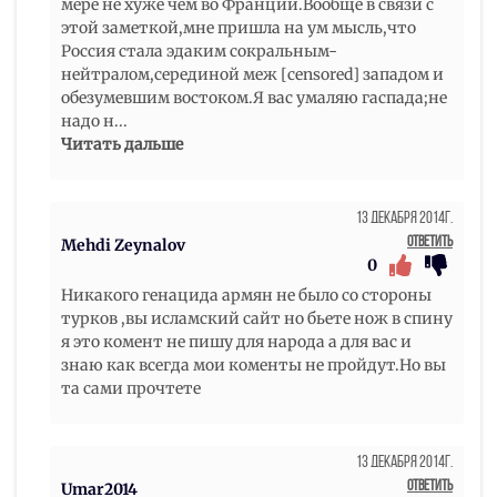
мере не хуже чем во Франции.Вообще в связи с
этой заметкой,мне пришла на ум мысль,что
Россия стала эдаким сокральным-
нейтралом,серединой меж [censored] западом и
обезумевшим востоком.Я вас умаляю гаспада;не
надо н
...
Читать дальше
13 Декабря 2014г.
Ответить
Mehdi Zeynalov
0
Никакого генацида армян не было со стороны
турков ,вы исламский сайт но бьете нож в спину
я это комент не пишу для народа а для вас и
знаю как всегда мои коменты не пройдут.Но вы
та сами прочтете
13 Декабря 2014г.
Ответить
Umar2014