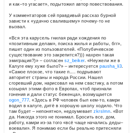
и как–то угасает», подытожил автор повествования.
У комментаторов сей правдивый рассказ бурной
зависти к «удачно свалившему» почему-то не
вызвал.
«Вся эта карусель гнилая ради хождения по
«позитивным делам», поиска жилья и работы, бгг»,
пишет один из пользователей. «Полубичевское
существование это закрепится?))) нахрен такая
эмиграция?)» – согласен
sz_beiker
. «Неужели же в
Калуге ему хуже было?» – интересуется
pausha_li3
.
«Самое плохое, что такие п…. подрывают
авторитет страны и народа России. Нашел
сгоревший дом, нарисовал на нем свастику, а потом
козырял этими фото в Европах, чтоб признали
гонения и дали статус беженца», возмущается
ogon_777
. «Здесь в РФ человек был кем-то, камри
водил в калуге, дитё в хорошую школу ходило. Что
там будет – непонятно», недоумевает
zkrslmn
. «Вот
да. Никогда этого не понимал. Бросить все, дом,
работу, камри из-за того «всё чаще начались деды–
воевали». Я понимаю если бы реально притесняли