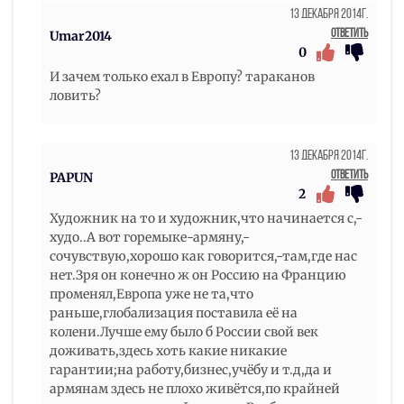
13 Декабря 2014г.
Ответить
Umar2014
0
И зачем только ехал в Европу? тараканов
ловить?
13 Декабря 2014г.
Ответить
PAPUN
2
Художник на то и художник,что начинается с,-
худо..А вот горемыке-армяну,-
сочувствую,хорошо как говорится,-там,где нас
нет.Зря он конечно ж он Россию на Францию
променял,Европа уже не та,что
раньше,глобализация поставила её на
колени.Лучше ему было б России свой век
доживать,здесь хоть какие никакие
гарантии;на работу,бизнес,учёбу и т.д,да и
армянам здесь не плохо живётся,по крайней