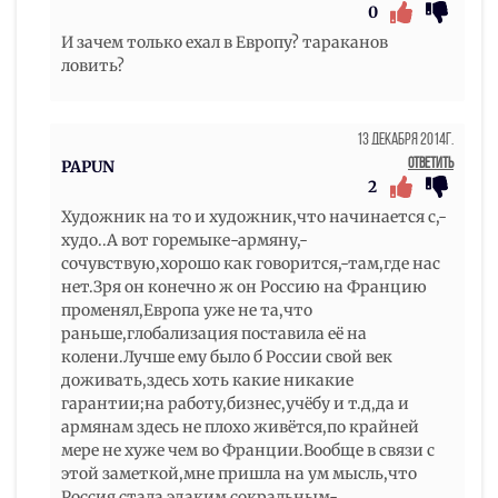
0
И зачем только ехал в Европу? тараканов
ловить?
13 Декабря 2014г.
Ответить
PAPUN
2
Художник на то и художник,что начинается с,-
худо..А вот горемыке-армяну,-
сочувствую,хорошо как говорится,-там,где нас
нет.Зря он конечно ж он Россию на Францию
променял,Европа уже не та,что
раньше,глобализация поставила её на
колени.Лучше ему было б России свой век
доживать,здесь хоть какие никакие
гарантии;на работу,бизнес,учёбу и т.д,да и
армянам здесь не плохо живётся,по крайней
мере не хуже чем во Франции.Вообще в связи с
этой заметкой,мне пришла на ум мысль,что
Россия стала эдаким сокральным-