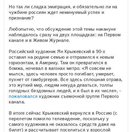
Но так ли сладка эмиграция, и обязательно ли на
чужбине россиян ждет неминуемый успех и
признание?
Любопытно, что обсуждение этой темы накануне
наблюдалось сразу на двух площадках: на Первом
канале и в Живом Журнале.
Российский художник Ян Крыжевский в 90-х
оставил на родине семью и отправился к новым
горизонтам, в Америку. Там он превратился в
бомжа, ночевал в вагонах метро. «Я совсем не
мылся, здесь человек просто погибает, умирает,
пухнет от гамбургеров. Все здесь сплошная отрава,
это жуткий мир, людям некуда деваться, толпы
голодных бездомных людей, и я был в их числе», -
пожаловался
художник съемочной группе Первого
канала.
В итоге сейчас Крыжевский вернулся в Россию (с
перелетом помогло телевидение, поскольку у
самого художника не оказалось средств даже на
билет) и рассчитывает поселиться у взрослой