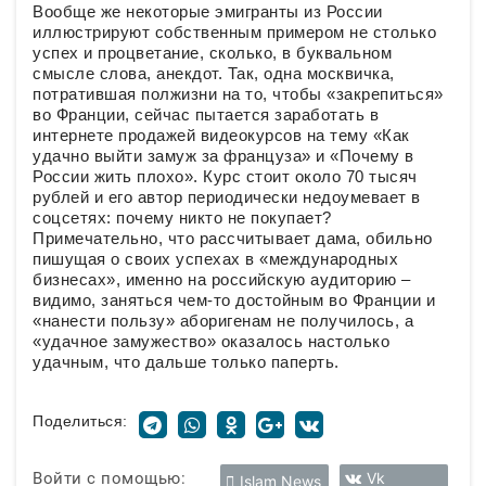
Вообще же некоторые эмигранты из России
иллюстрируют собственным примером не столько
успех и процветание, сколько, в буквальном
смысле слова, анекдот. Так, одна москвичка,
потратившая полжизни на то, чтобы «закрепиться»
во Франции, сейчас пытается заработать в
интернете продажей видеокурсов на тему «Как
удачно выйти замуж за француза» и «Почему в
России жить плохо». Курс стоит около 70 тысяч
рублей и его автор периодически недоумевает в
соцсетях: почему никто не покупает?
Примечательно, что рассчитывает дама, обильно
пишущая о своих успехах в «международных
бизнесах», именно на российскую аудиторию –
видимо, заняться чем-то достойным во Франции и
«нанести пользу» аборигенам не получилось, а
«удачное замужество» оказалось настолько
удачным, что дальше только паперть.
Поделиться:
Войти с помощью:
Vk
Islam News