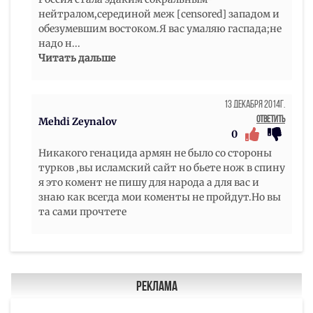
нейтралом,серединой меж [censored] западом и
обезумевшим востоком.Я вас умаляю гаспада;не
надо н
...
Читать дальше
13 Декабря 2014г.
Ответить
Mehdi Zeynalov
0
Никакого генацида армян не было со стороны
турков ,вы исламский сайт но бьете нож в спину
я это комент не пишу для народа а для вас и
знаю как всегда мои коменты не пройдут.Но вы
та сами прочтете
Реклама