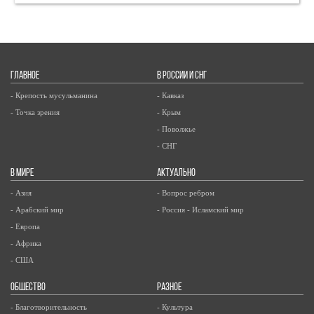
ГЛАВНОЕ
В РОССИИ И СНГ
- Крепость мусульманина
- Кавказ
- Точка зрения
- Крым
- Поволжье
- СНГ
В МИРЕ
АКТУАЛЬНО
- Азия
- Вопрос ребром
- Арабский мир
- Россия - Исламский мир
- Европа
- Африка
- США
ОБЩЕСТВО
РАЗНОЕ
- Благотворительность
- Культура