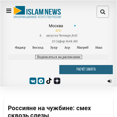
0
°C
6
августа
Четверг
,
8:43
21 Сафар 1448 AH
Фаджр
Восход
Зухр
Аср
Магриб
Иша
Подписаться на расписание
РАСЧЁТ ЗАКЯТА
Россияне на чужбине: смех
сквозь слезы