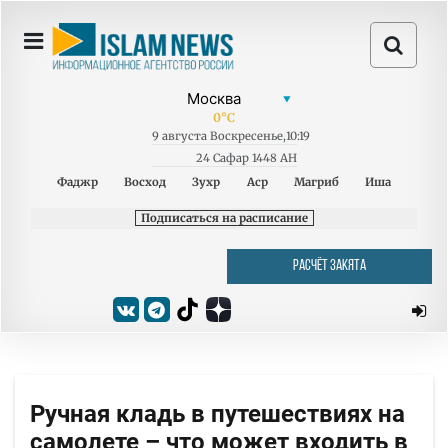
0
°C
9
августа
Воскресенье
,
10:19
24 Сафар 1448 AH
Фаджр
Восход
Зухр
Аср
Магриб
Иша
Подписаться на расписание
РАСЧЁТ ЗАКЯТА
Ручная кладь в путешествиях на
самолете – что может входить в