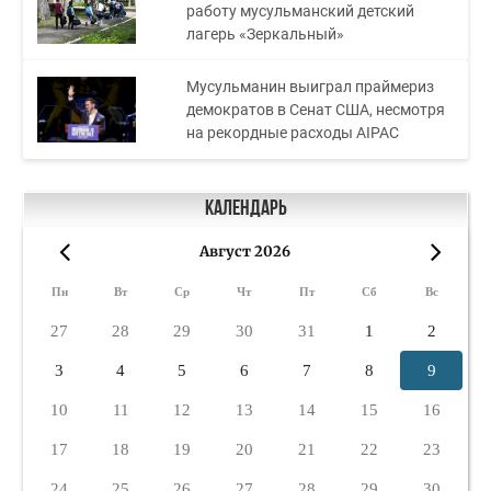
работу мусульманский детский
лагерь «Зеркальный»
Мусульманин выиграл праймериз
демократов в Сенат США, несмотря
на рекордные расходы AIPAC
Календарь
Август 2026
«
»
Пн
Вт
Ср
Чт
Пт
Сб
Вс
27
28
29
30
31
1
2
3
4
5
6
7
8
9
10
11
12
13
14
15
16
17
18
19
20
21
22
23
24
25
26
27
28
29
30