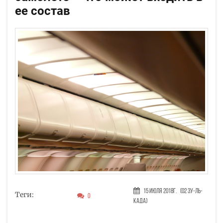
ее состав
15 Июля 2018г.
(02 Зу-ль-
Теги:
0
када)