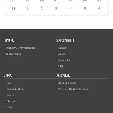
31
1
2
3
4
5
6
ГЛАВНОЕ
В РОССИИ И СНГ
- Крепость мусульманина
- Кавказ
- Точка зрения
- Крым
- Поволжье
- СНГ
В МИРЕ
АКТУАЛЬНО
- Азия
- Вопрос ребром
- Арабский мир
- Россия - Исламский мир
- Европа
- Африка
- США