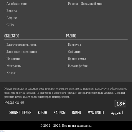
- Арабский мир
- Россия - Исламский мир
- Европа
- Африка
- США
ОБЩЕСТВО
РАЗНОЕ
- Благотворительность
- Культура
- Здоровье и медицина
- События
- Из жизни
- Брак и семья
- Мигранты
- Исламофобия
- Халяль
Ислам
появился в седьмом веке и оказал огромное влияние на историю, культуру и общественное
развитие многих народов. В переводе с арабского «ислам» это подчинение воле Аллаха. Сегодня
религия ислам имеет более миллиарда приверженцев.
Редакция
ЭНЦИКЛОПЕДИЯ
КОРАН
ХАДИСЫ
ВИДЕО
Муфтияты
العربية
© 2002 - 2026, Все права защищены.