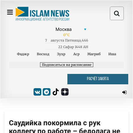
0
°C
7
августа
Пятница
,
4:46
22 Сафар 1448 AH
Фаджр
Восход
Зухр
Аср
Магриб
Иша
Подписаться на расписание
РАСЧЁТ ЗАКЯТА
Саудийка покормила с рук
коллегу по работе – бедолага не