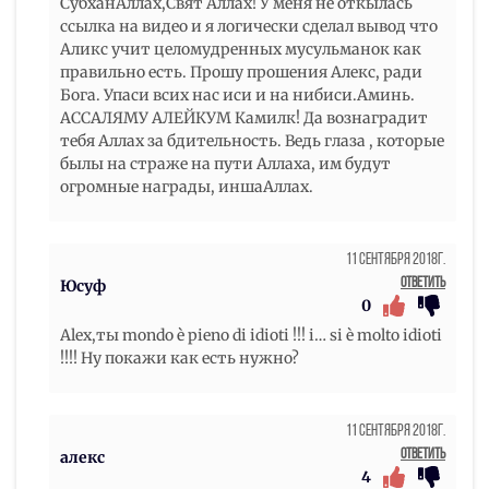
CубханАллах,Свят Аллах! У меня не откылась
ссылка на видео и я логически сделал вывод что
Аликс учит целомудренных мусульманок как
правильно есть. Прошу прошения Алекс, ради
Бога. Упаси всих нас иси и на нибиси.Аминь.
АССАЛЯМУ АЛЕЙКУМ Камилк! Да вознаградит
тебя Аллах за бдительность. Ведь глаза , которые
былы на страже на пути Аллаха, им будут
огромные награды, иншаАллах.
11 Сентября 2018г.
Ответить
Юсуф
0
Alex,ты mondo è pieno di idioti !!! i… si è molto idioti
!!!! Ну покажи как есть нужно?
11 Сентября 2018г.
Ответить
алекс
4