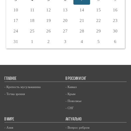
10
11
12
13
14
15
16
17
18
19
20
21
22
23
24
25
26
27
28
29
30
31
1
2
3
4
5
6
ГЛАВНОЕ
В РОССИИ И СНГ
- Крепость мусульманина
- Кавказ
- Точка зрения
- Крым
- Поволжье
- СНГ
В МИРЕ
АКТУАЛЬНО
- Азия
- Вопрос ребром