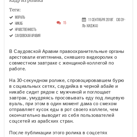
Кадр из ролика
Теги:
мораль
11 Сентября 2018г.
(30 Зу-
15
никаб
ль-хиджа)
нравственность
саудовская аравия
В Саудовской Аравии правоохранительные органы
арестовали египтянина, снявшего видеоролик о
совместном завтраке с женщиной-коллегой по
работе.
На 30-секундном ролике, спровоцировавшем бурю
в социальных сетях, саудийка в черной абайе и
никабе сидит рядом с мужчиной и поглощает
завтрак, умудряясь просовывать еду под лицевую
вуаль, при этом в один момент дама со смехом
отправляет кусок еды в рот своего коллеги, чем
окончательно выводит из себя пользователей
соцсетей из арабских стран.
После публикации этого ролика в соцсетях