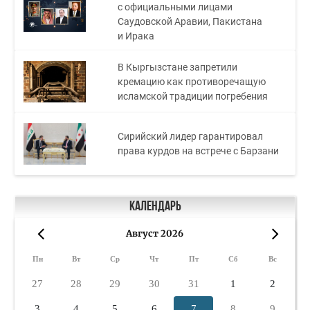
с официальными лицами
Саудовской Аравии, Пакистана
и Ирака
В Кыргызстане запретили
кремацию как противоречащую
исламской традиции погребения
Сирийский лидер гарантировал
права курдов на встрече с Барзани
Календарь
Август 2026
«
»
Пн
Вт
Ср
Чт
Пт
Сб
Вс
27
28
29
30
31
1
2
3
4
5
6
7
8
9