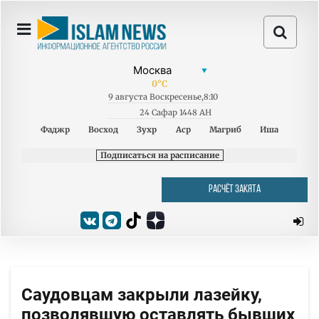
0
°C
9
августа
Воскресенье
,
8:10
24 Сафар 1448 AH
Фаджр
Восход
Зухр
Аср
Магриб
Иша
Подписаться на расписание
РАСЧЁТ ЗАКЯТА
Саудовцам закрыли лазейку,
позволявшую оставлять бывших