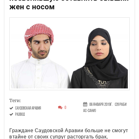
жен с носом
Теги:
06 Января 2019г.
(28 Раби
0
саудовская аравия
ас-сани)
развод
Граждане Саудовской Аравии больше не смогут
втайне от своих супруг расторгать брак,