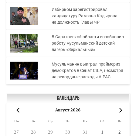
Избирком зарегистрировал
кандидатуру Рамзана Кадырова
на должность Главы ЧР
В Саратовской области возобновил
работу мусульманский детский
лагерь «Зеркальный»
Мусульманин выиграл праймериз
демократов в Сенат США, несмотря
на рекордные расходы AIPAC
Календарь
Август 2026
«
»
Пн
Вт
Ср
Чт
Пт
Сб
Вс
27
28
29
30
31
1
2