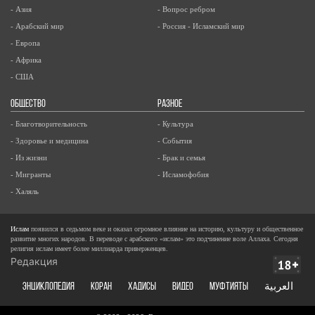
- Азия
- Вопрос ребром
- Арабский мир
- Россия - Исламский мир
- Европа
- Африка
- США
ОБЩЕСТВО
РАЗНОЕ
- Благотворительность
- Культура
- Здоровье и медицина
- События
- Из жизни
- Брак и семья
- Мигранты
- Исламофобия
- Халяль
Ислам
появился в седьмом веке и оказал огромное влияние на историю, культуру и общественное
развитие многих народов. В переводе с арабского «ислам» это подчинение воле Аллаха. Сегодня
религия ислам имеет более миллиарда приверженцев.
Редакция
ЭНЦИКЛОПЕДИЯ
КОРАН
ХАДИСЫ
ВИДЕО
Муфтияты
العربية