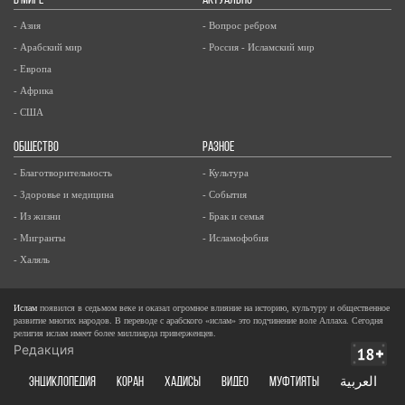
В МИРЕ
АКТУАЛЬНО
- Азия
- Вопрос ребром
- Арабский мир
- Россия - Исламский мир
- Европа
- Африка
- США
ОБЩЕСТВО
РАЗНОЕ
- Благотворительность
- Культура
- Здоровье и медицина
- События
- Из жизни
- Брак и семья
- Мигранты
- Исламофобия
- Халяль
Ислам
появился в седьмом веке и оказал огромное влияние на историю, культуру и общественное
развитие многих народов. В переводе с арабского «ислам» это подчинение воле Аллаха. Сегодня
религия ислам имеет более миллиарда приверженцев.
Редакция
ЭНЦИКЛОПЕДИЯ
КОРАН
ХАДИСЫ
ВИДЕО
Муфтияты
العربية