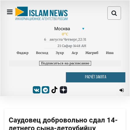
0
°C
6
августа
Четверг
,
22:31
21 Сафар 1448 AH
Фаджр
Восход
Зухр
Аср
Магриб
Иша
Подписаться на расписание
РАСЧЁТ ЗАКЯТА
Саудовец добровольно сдал 14-
летнего сына-детоубийцу