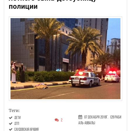
полиции
Теги:
07 Декабря 2018г.
(28 Раби
дети
2
аль-авваль)
дтп
саудовская аравия