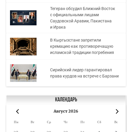
Тегеран обсудил Ближний Восток
с официальными лицами
Саудовской Аравии, Пакистана
и Ирака
В Кыргызстане запретили
кремацию как противоречащую
исламской традиции погребения
Сирийский лидер гарантировал
права курдов на встрече с Барзани
Календарь
Август 2026
«
»
Пн
Вт
Ср
Чт
Пт
Сб
Вс