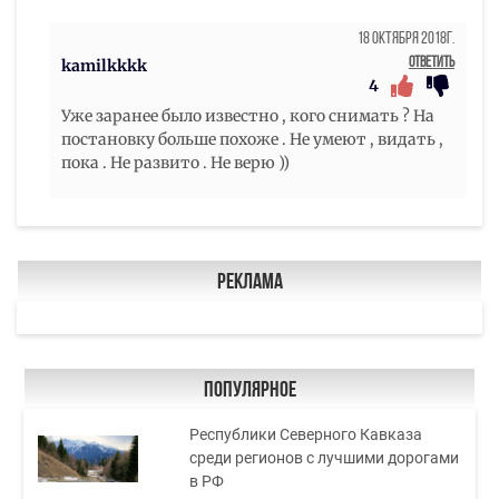
18 Октября 2018г.
Ответить
kamilkkkk
4
Уже заранее было известно , кого снимать ? На
постановку больше похоже . Не умеют , видать ,
пока . Не развито . Не верю ))
Реклама
Популярное
Республики Северного Кавказа
среди регионов с лучшими дорогами
в РФ