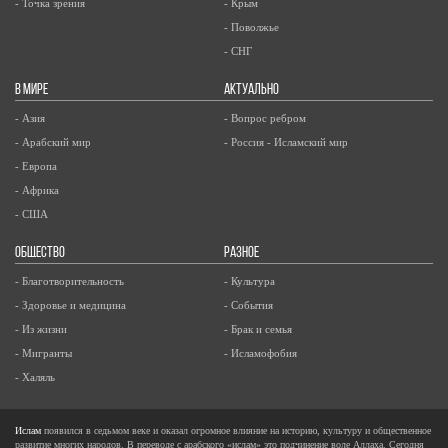
- Точка зрения
- Крым
- Поволжье
- СНГ
В МИРЕ
АКТУАЛЬНО
- Азия
- Вопрос ребром
- Арабский мир
- Россия - Исламский мир
- Европа
- Африка
- США
ОБЩЕСТВО
РАЗНОЕ
- Благотворительность
- Культура
- Здоровье и медицина
- События
- Из жизни
- Брак и семья
- Мигранты
- Исламофобия
- Халяль
Ислам
появился в седьмом веке и оказал огромное влияние на историю, культуру и общественное
развитие многих народов. В переводе с арабского «ислам» это подчинение воле Аллаха. Сегодня