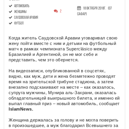
автомобиль
18 Октября 2018г.
(07
2
женщины
Сафар)
саудовская аравия
футбол
Когда житель Саудовской Аравии уговаривал свою
жену пойти вместе с ним и детьми на футбольный
матч в рамках чемпионата Superclásico между
Бразилией и Аргентиной, он не мог себе и
представить, чем это обернется.
На видеозаписи, опубликованной в соцсетях,
видно, как муж, дети и жена безмятежно проводят
время на зрительской трибуне стадиона, а затем
внезапно подскакивают на месте – как оказалось,
супруга мужчины, Мунира аль-Захрани, оказалась
обладательницей выигрышного билета, и именно ей
выпал главный приз – новый автомобиль, сообщает
IslamNews.
Женщина держалась за голову и не могла поверить
в произошедшее, а муж благодарил Всевышнего за