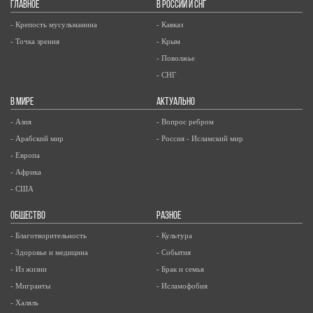
ГЛАВНОЕ
В РОССИИ И СНГ
- Крепость мусульманина
- Кавказ
- Точка зрения
- Крым
- Поволжье
- СНГ
В МИРЕ
АКТУАЛЬНО
- Азия
- Вопрос ребром
- Арабский мир
- Россия - Исламский мир
- Европа
- Африка
- США
ОБЩЕСТВО
РАЗНОЕ
- Благотворительность
- Культура
- Здоровье и медицина
- События
- Из жизни
- Брак и семья
- Мигранты
- Исламофобия
- Халяль