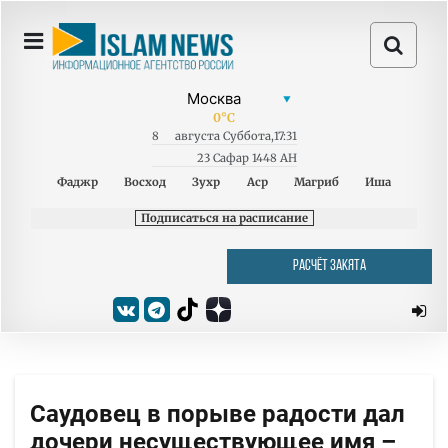
0
°C
8
августа
Суббота
,
17:31
23 Сафар 1448 AH
Фаджр
Восход
Зухр
Аср
Магриб
Иша
Подписаться на расписание
РАСЧЁТ ЗАКЯТА
Саудовец в порыве радости дал
дочери несуществующее имя –