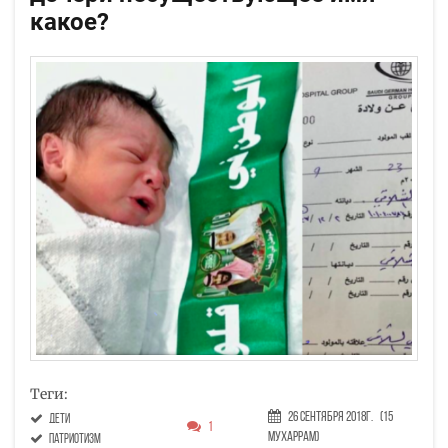
какое?
Теги:
26 Сентября 2018г.
(15
дети
1
Мухаррам)
патриотизм