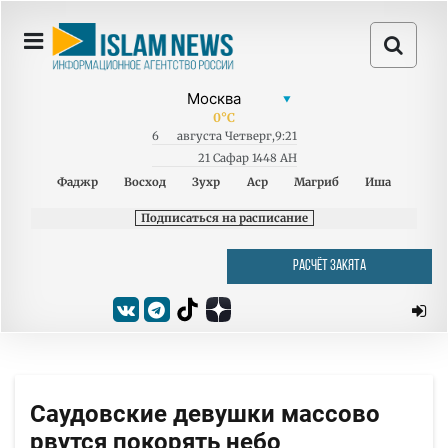
0
°C
6
августа
Четверг
,
9:21
21 Сафар 1448 AH
Фаджр
Восход
Зухр
Аср
Магриб
Иша
Подписаться на расписание
РАСЧЁТ ЗАКЯТА
Саудовские девушки массово
рвутся покорять небо