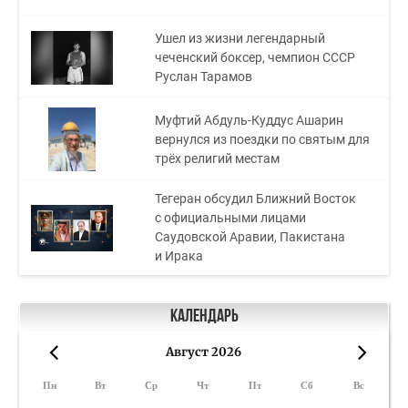
Ушел из жизни легендарный
чеченский боксер, чемпион СССР
Руслан Тарамов
Муфтий Абдуль-Куддус Ашарин
вернулся из поездки по святым для
трёх религий местам
Тегеран обсудил Ближний Восток
с официальными лицами
Саудовской Аравии, Пакистана
и Ирака
Календарь
Август 2026
«
»
Пн
Вт
Ср
Чт
Пт
Сб
Вс