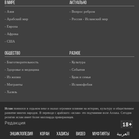
В МИРЕ
АКТУАЛЬНО
- Азия
- Вопрос ребром
- Арабский мир
- Россия - Исламский мир
- Европа
- Африка
- США
ОБЩЕСТВО
РАЗНОЕ
- Благотворительность
- Культура
- Здоровье и медицина
- События
- Из жизни
- Брак и семья
- Мигранты
- Исламофобия
- Халяль
Ислам
появился в седьмом веке и оказал огромное влияние на историю, культуру и общественное
развитие многих народов. В переводе с арабского «ислам» это подчинение воле Аллаха. Сегодня
религия ислам имеет более миллиарда приверженцев.
Редакция
ЭНЦИКЛОПЕДИЯ
КОРАН
ХАДИСЫ
ВИДЕО
Муфтияты
العربية