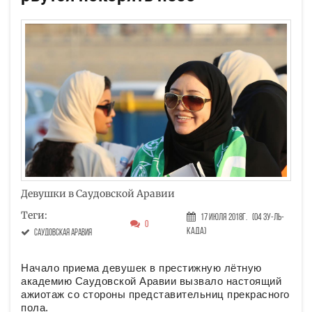
Девушки в Саудовской Аравии
Теги:
17 Июля 2018г.
(04 Зу-ль-
0
када)
саудовская аравия
Начало приема девушек в престижную лётную
академию Саудовской Аравии вызвало настоящий
ажиотаж со стороны представительниц прекрасного
пола.