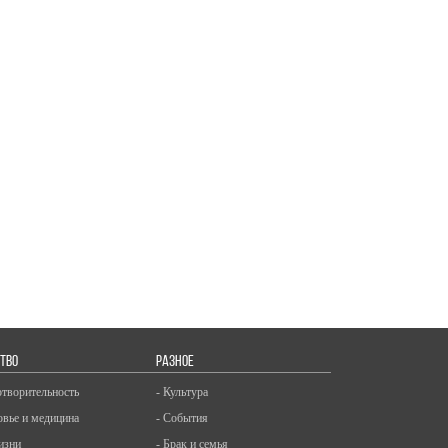
ТВО
РАЗНОЕ
отворительность
- Культура
овье и медицина
- События
изни
- Брак и семья