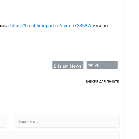
я
ника
https://halal.timepad.ru/event/738587/
или по
Vk
Islam News
Версия для печати