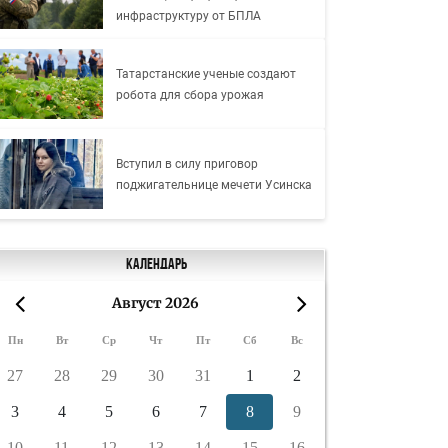
инфраструктуру от БПЛА
Татарстанские ученые создают
робота для сбора урожая
Вступил в силу приговор
поджигательнице мечети Усинска
Календарь
Август 2026
«
»
Пн
Вт
Ср
Чт
Пт
Сб
Вс
27
28
29
30
31
1
2
3
4
5
6
7
8
9
10
11
12
13
14
15
16