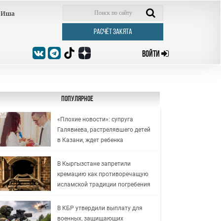
Иша
РАСЧЁТ ЗАКЯТА
ВОЙТИ
Популярное
«Плохие новости»: супруга
Галявиева, растрелявшего детей
в Казани, ждет ребенка
В Кыргызстане запретили
кремацию как противоречащую
исламской традиции погребения
В КБР утвердили выплату для
военных, защищающих