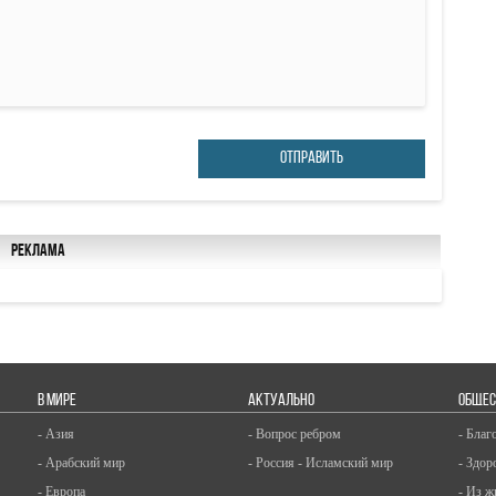
ОТПРАВИТЬ
Реклама
В МИРЕ
АКТУАЛЬНО
ОБЩЕС
- Азия
- Вопрос ребром
- Благ
- Арабский мир
- Россия - Исламский мир
- Здор
- Европа
- Из ж