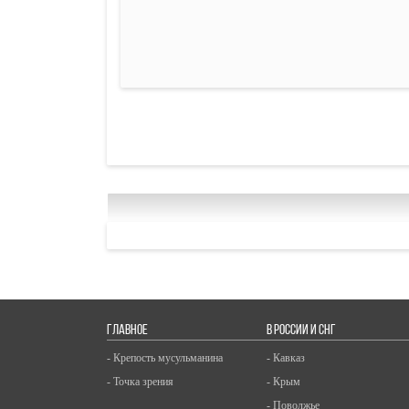
ГЛАВНОЕ
В РОССИИ И СНГ
- Крепость мусульманина
- Кавказ
- Точка зрения
- Крым
- Поволжье