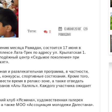
13 Июня 2018г.
(29
Теги:
0
Рамадан)
нию месяца Рамадан, состоится 17 июня в
лексе Лата-Трек по адресу ул. Крылатская 1.
лодёжный центр «Седьмое поколение» при
кят».
ная и развлекательная программа, в частности,
 конкурсы, спортивные состязания. Кроме того,
вести время в релакс-зоне, а также отведать
ранов «Аль-Халяль». Каждого участника ожидает
ий клуб «Ясмина», художественная галерея
», а также МОО «Ассоциация молодежи Дагестана».