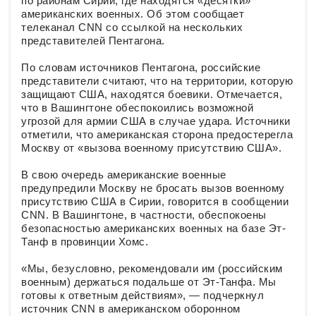
по районам Сирии, где находятся «десятки»
американских военных. Об этом сообщает
телеканал CNN со ссылкой на нескольких
представителей Пентагона.
По словам источников Пентагона, российские
представители считают, что на территории, которую
защищают США, находятся боевики. Отмечается,
что в Вашингтоне обеспокоились возможной
угрозой для армии США в случае удара. Источники
отметили, что американская сторона предостерегла
Москву от «вызова военному присутствию США».
В свою очередь американские военные
предупредили Москву не бросать вызов военному
присутствию США в Сирии, говорится в сообщении
CNN. В Вашингтоне, в частности, обеспокоены
безопасностью американских военных на базе Эт-
Танф в провинции Хомс.
«Мы, безусловно, рекомендовали им (российским
военным) держаться подальше от Эт-Танфа. Мы
готовы к ответным действиям», — подчеркнул
источник CNN в американском оборонном