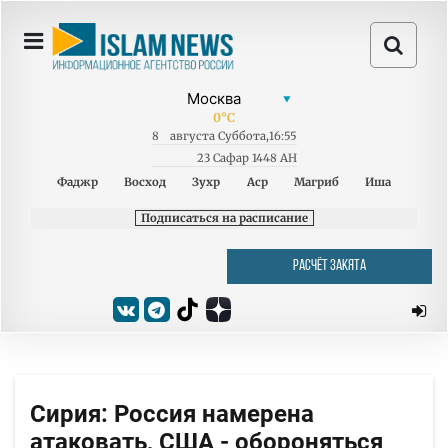
0
°C
8
августа
Суббота
,
16:55
23 Сафар 1448 AH
Фаджр
Восход
Зухр
Аср
Магриб
Иша
Подписаться на расписание
РАСЧЁТ ЗАКЯТА
Сирия: Россия намерена
атаковать, США - обороняться