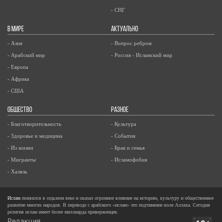
- СНГ
В МИРЕ
АКТУАЛЬНО
- Азия
- Вопрос ребром
- Арабский мир
- Россия - Исламский мир
- Европа
- Африка
- США
ОБЩЕСТВО
РАЗНОЕ
- Благотворительность
- Культура
- Здоровье и медицина
- События
- Из жизни
- Брак и семья
- Мигранты
- Исламофобия
- Халяль
Ислам
появился в седьмом веке и оказал огромное влияние на историю, культуру и общественное
развитие многих народов. В переводе с арабского «ислам» это подчинение воле Аллаха. Сегодня
религия ислам имеет более миллиарда приверженцев.
Редакция