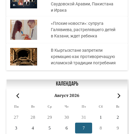
Саудовской Аравии, Пакистана
и Ирака
«Плохие новости»: супруга
Галявиева, растрелявшего детей
в Казани, ждет ребенка
В Кыргызстане запретили
кремацию как противоречащую
исламской традиции погребения
Календарь
Август 2026
«
»
Пн
Вт
Ср
Чт
Пт
Сб
Вс
27
28
29
30
31
1
2
3
4
5
6
7
8
9