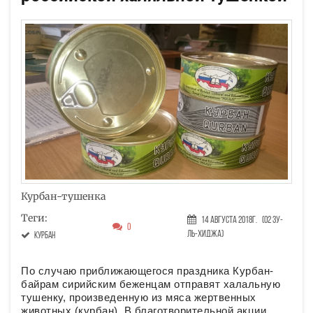
Курбан-тушенка
Теги:
14 Августа 2018г.
(02 Зу-
0
ль-хиджа)
Курбан
По случаю приближающегося праздника Курбан-
байрам сирийским беженцам отправят халальную
тушенку, произведенную из мяса жертвенных
животных (курбан). В благотворительной акции