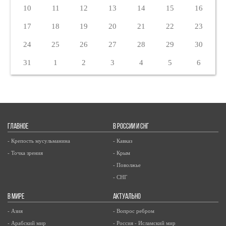
10
11
12
13
14
15
16
17
18
19
20
21
22
23
24
25
26
27
28
29
30
31
1
2
3
4
5
6
ГЛАВНОЕ
В РОССИИ И СНГ
- Крепость мусульманина
- Кавказ
- Точка зрения
- Крым
- Поволжье
- СНГ
В МИРЕ
АКТУАЛЬНО
- Азия
- Вопрос ребром
- Арабский мир
- Россия - Исламский мир