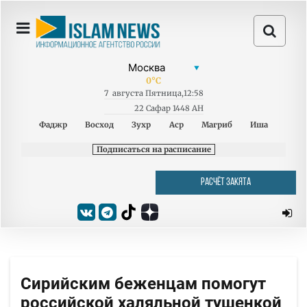
0
°C
7
августа
Пятница
,
12:58
22 Сафар 1448 AH
Фаджр
Восход
Зухр
Аср
Магриб
Иша
Подписаться на расписание
РАСЧЁТ ЗАКЯТА
Сирийским беженцам помогут
российской халяльной тушенкой