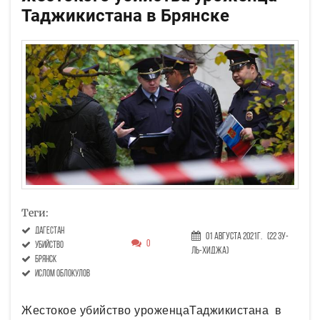
Таджикистана в Брянске
Теги:
Дагестан
01 Августа 2021г.
(22 Зу-
0
убийство
ль-хиджа)
Брянск
Ислом Облокулов
Жестокое убийство уроженцаТаджикистана в