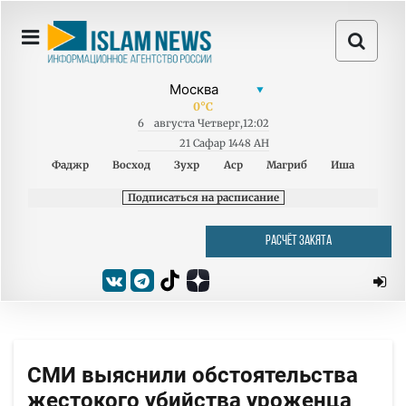
0
°C
6
августа
Четверг
,
12:02
21 Сафар 1448 AH
Фаджр
Восход
Зухр
Аср
Магриб
Иша
Подписаться на расписание
РАСЧЁТ ЗАКЯТА
СМИ выяснили обстоятельства
жестокого убийства уроженца