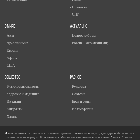
- Поволжье
- СНГ
В МИРЕ
АКТУАЛЬНО
- Азия
- Вопрос ребром
- Арабский мир
- Россия - Исламский мир
- Европа
- Африка
- США
ОБЩЕСТВО
РАЗНОЕ
- Благотворительность
- Культура
- Здоровье и медицина
- События
- Из жизни
- Брак и семья
- Мигранты
- Исламофобия
- Халяль
Ислам
появился в седьмом веке и оказал огромное влияние на историю, культуру и общественное
развитие многих народов. В переводе с арабского «ислам» это подчинение воле Аллаха. Сегодня