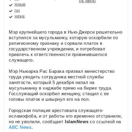
аль-авваль)
полиция
США
хиджаб
Мэр крупнейшего города в Нью-Джерси решительно
вступился за мусульманку, которую оскорбили по
религиозному признаку и сорвали платок в
государственном учреждении, и потребовал
привлечь к ответственности провинившегося
служащего.
Мэр Ньюарка Рас Барака призвал министерство
труда уводить сотрудника местной службы
занятости, который 5 декабря напал на
мусульманку в хиджабе прямо на бирже труда.
Госслужащий оскорбил женщину, стащил с ее
головы платок и швырнул его на пол.
Городская полиция арестовала служащего-
исламофоба, и от работы его временно отстранили,
но не уволили, сообщает
IslamNews
со ссылкой на
ABC News
.