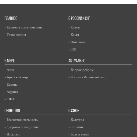
ГЛАВНОЕ
В РОССИИ И СНГ
- Крепость мусульманина
- Кавказ
- Точка зрения
- Крым
- Поволжье
- СНГ
В МИРЕ
АКТУАЛЬНО
- Азия
- Вопрос ребром
- Арабский мир
- Россия - Исламский мир
- Европа
- Африка
- США
ОБЩЕСТВО
РАЗНОЕ
- Благотворительность
- Культура
- Здоровье и медицина
- События
- Из жизни
- Брак и семья