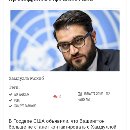
Хамдулла Мохиб
Теги:
19 Марта 2019г.
(12
Афганистан
0
Раджаб)
США
Хамдулла Мохиб
В Госдепе США объявили, что Вашингтон
больше не станет контактировать с Хамдуллой