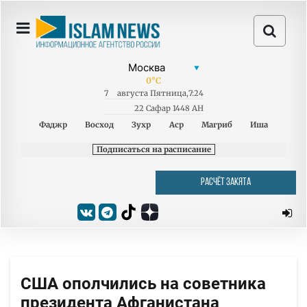
0
°C
7
августа
Пятница
,
7:24
22 Сафар 1448 AH
Фаджр
Восход
Зухр
Аср
Магриб
Иша
Подписаться на расписание
РАСЧЁТ ЗАКЯТА
США ополчились на советника
президента Афганистана