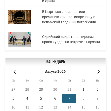
и Ирака
В Кыргызстане запретили
кремацию как противоречащую
исламской традиции погребения
Сирийский лидер гарантировал
права курдов на встрече с Барзани
Календарь
Август 2026
«
»
Пн
Вт
Ср
Чт
Пт
Сб
Вс
27
28
29
30
31
1
2
3
4
5
6
7
8
9
10
11
12
13
14
15
16