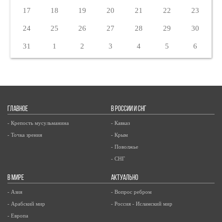
17
18
19
20
21
22
23
24
25
26
27
28
29
30
31
1
2
3
4
5
6
ГЛАВНОЕ
В РОССИИ И СНГ
- Крепость мусульманина
- Кавказ
- Точка зрения
- Крым
- Поволжье
- СНГ
В МИРЕ
АКТУАЛЬНО
- Азия
- Вопрос ребром
- Арабский мир
- Россия - Исламский мир
- Европа