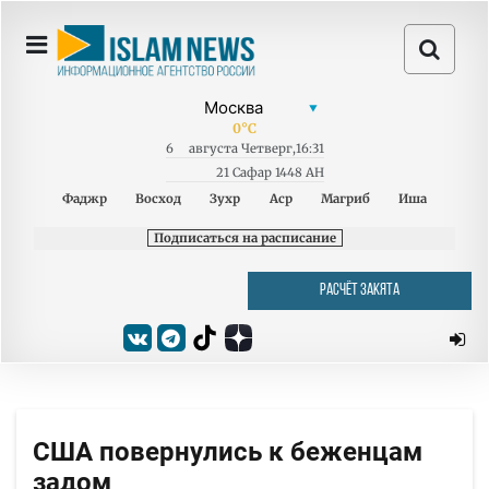
0
°C
6
августа
Четверг
,
16:31
21 Сафар 1448 AH
Фаджр
Восход
Зухр
Аср
Магриб
Иша
Подписаться на расписание
РАСЧЁТ ЗАКЯТА
США повернулись к беженцам
задом