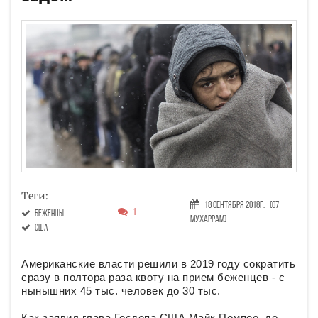
Теги:
18 Сентября 2018г.
(07
1
беженцы
Мухаррам)
США
Американские власти решили в 2019 году сократить
сразу в полтора раза квоту на прием беженцев - с
нынышних 45 тыс. человек до 30 тыс.
Как заявил глава Госдепа США Майк Помпео, до