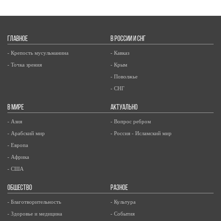
ГЛАВНОЕ
В РОССИИ И СНГ
- Крепость мусульманина
- Кавказ
- Точка зрения
- Крым
- Поволжье
- СНГ
В МИРЕ
АКТУАЛЬНО
- Азия
- Вопрос ребром
- Арабский мир
- Россия - Исламский мир
- Европа
- Африка
- США
ОБЩЕСТВО
РАЗНОЕ
- Благотворительность
- Культура
- Здоровье и медицина
- События