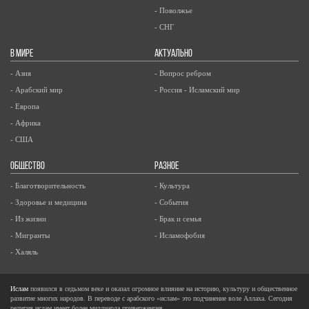
- Поволжье
- СНГ
В МИРЕ
АКТУАЛЬНО
- Азия
- Вопрос ребром
- Арабский мир
- Россия - Исламский мир
- Европа
- Африка
- США
ОБЩЕСТВО
РАЗНОЕ
- Благотворительность
- Культура
- Здоровье и медицина
- События
- Из жизни
- Брак и семья
- Мигранты
- Исламофобия
- Халяль
Ислам
появился в седьмом веке и оказал огромное влияние на историю, культуру и общественное
развитие многих народов. В переводе с арабского «ислам» это подчинение воле Аллаха. Сегодня
религия ислам имеет более миллиарда приверженцев.