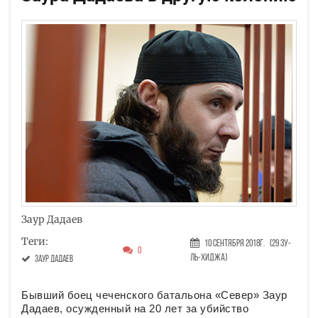
Заур Дадаев
Теги:
10 Сентября 2018г.
(29 Зу-
0
ль-хиджа)
Заур Дадаев
Бывший боец чеченского батальона «Север» Заур
Дадаев, осужденный на 20 лет за убийство