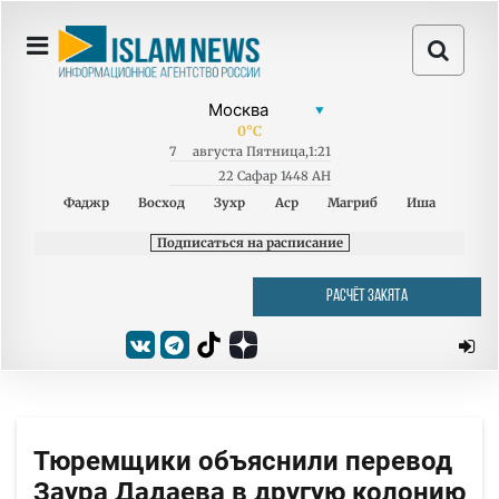
0
°C
7
августа
Пятница
,
1:21
22 Сафар 1448 AH
Фаджр
Восход
Зухр
Аср
Магриб
Иша
Подписаться на расписание
РАСЧЁТ ЗАКЯТА
Тюремщики объяснили перевод
Заура Дадаева в другую колонию