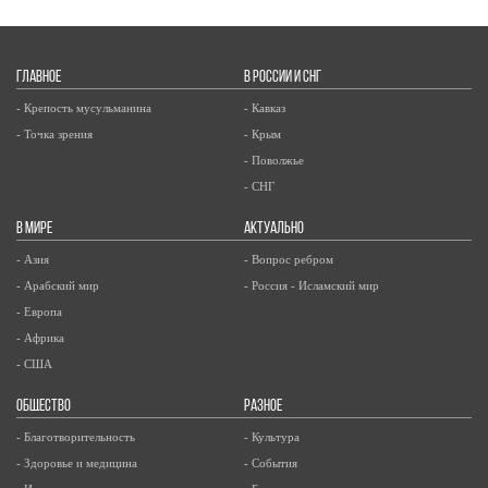
ГЛАВНОЕ
В РОССИИ И СНГ
- Крепость мусульманина
- Кавказ
- Точка зрения
- Крым
- Поволжье
- СНГ
В МИРЕ
АКТУАЛЬНО
- Азия
- Вопрос ребром
- Арабский мир
- Россия - Исламский мир
- Европа
- Африка
- США
ОБЩЕСТВО
РАЗНОЕ
- Благотворительность
- Культура
- Здоровье и медицина
- События