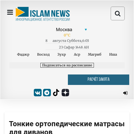
0
°C
8
августа
Суббота
,
6:03
23 Сафар 1448 AH
Фаджр
Восход
Зухр
Аср
Магриб
Иша
Подписаться на расписание
РАСЧЁТ ЗАКЯТА
Тонкие ортопедические матрасы
для диванов