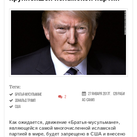
Теги:
27 Января 2017г.
(28 Раби
братья-мусульмане
2
ас-сани)
Дональд Трамп
США
Как ожидается, движение «Братья-мусульмане»,
являющейся самой многочисленной исламской
партией в мире, будет запрещено в США и внесено