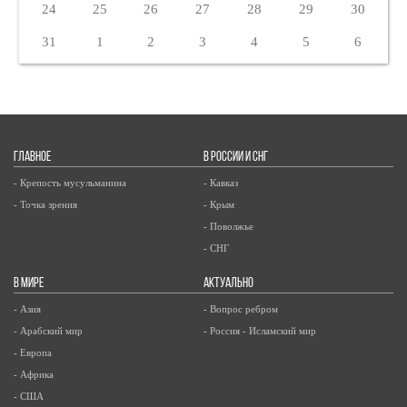
24
25
26
27
28
29
30
31
1
2
3
4
5
6
ГЛАВНОЕ
В РОССИИ И СНГ
- Крепость мусульманина
- Кавказ
- Точка зрения
- Крым
- Поволжье
- СНГ
В МИРЕ
АКТУАЛЬНО
- Азия
- Вопрос ребром
- Арабский мир
- Россия - Исламский мир
- Европа
- Африка
- США