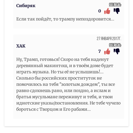
Ответить
Сибиряк
0
Если так пойдёт, то трампу непоздоровится...
27 Января 2017г.
Ответить
XAK
7
Ну, Трамп, готовься! Скоро на тебя наденут
деревянный макинтош, и в твоём доме будет
играть музыка. Но ты её не услышишь!...
Сколько бы российских проституток не
помочилось на тебя "золотым дождем", ты все
равно сдохнешь рано, или поздно, а ислам и
братья мусульмане переживут и тебя, и твои
идиотские указы/постановления. Не тебе чучело
бороться с Творцом и Его рабами...