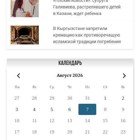
«Плохие новости»: супруга
Галявиева, растрелявшего детей
в Казани, ждет ребенка
В Кыргызстане запретили
кремацию как противоречащую
исламской традиции погребения
Календарь
Август 2026
«
»
Пн
Вт
Ср
Чт
Пт
Сб
Вс
27
28
29
30
31
1
2
3
4
5
6
7
8
9
10
11
12
13
14
15
16
17
18
19
20
21
22
23