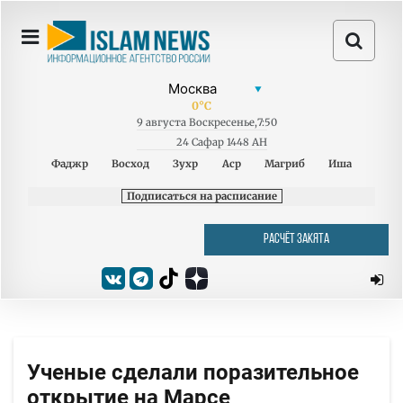
0
°C
9
августа
Воскресенье
,
7:50
24 Сафар 1448 AH
Фаджр
Восход
Зухр
Аср
Магриб
Иша
Подписаться на расписание
РАСЧЁТ ЗАКЯТА
Ученые сделали поразительное
открытие на Марсе