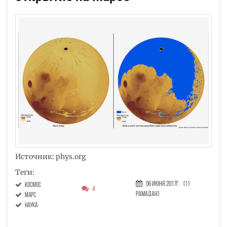
Источник: phys.org
Теги:
06 Июня 2017г.
(11
космос
4
Рамадан)
Марс
наука