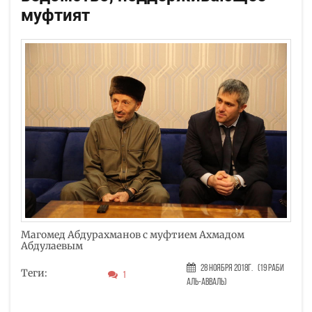
муфтият
Магомед Абдурахманов с муфтием Ахмадом
Абдулаевым
28 Ноября 2018г.
(19 Раби
Теги:
1
аль-авваль)