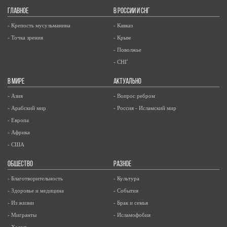
ГЛАВНОЕ
В РОССИИ И СНГ
- Крепость мусульманина
- Кавказ
- Точка зрения
- Крым
- Поволжье
- СНГ
В МИРЕ
АКТУАЛЬНО
- Азия
- Вопрос ребром
- Арабский мир
- Россия - Исламский мир
- Европа
- Африка
- США
ОБЩЕСТВО
РАЗНОЕ
- Благотворительность
- Культура
- Здоровье и медицина
- События
- Из жизни
- Брак и семья
- Мигранты
- Исламофобия
- Халяль