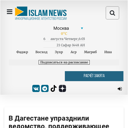
0
°C
6
августа
Четверг
,
6:03
21 Сафар 1448 AH
Фаджр
Восход
Зухр
Аср
Магриб
Иша
Подписаться на расписание
РАСЧЁТ ЗАКЯТА
В Дагестане упразднили
ведомство, поддерживающее