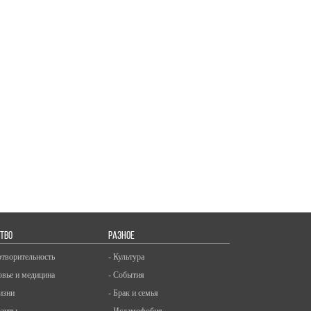
ТВО
РАЗНОЕ
отворительность
- Культура
овье и медицина
- События
изни
- Брак и семья
ранты
- Исламофобия