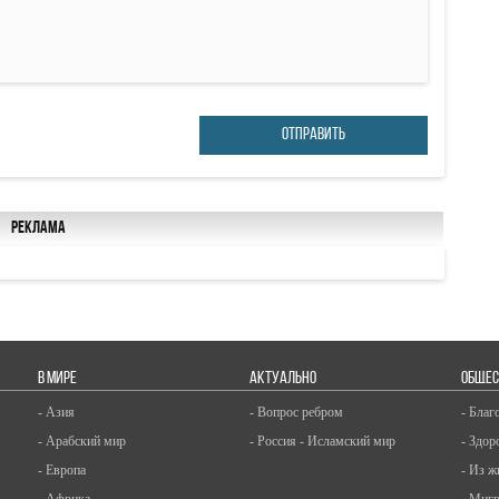
ОТПРАВИТЬ
Реклама
В МИРЕ
АКТУАЛЬНО
ОБЩЕС
- Азия
- Вопрос ребром
- Благ
- Арабский мир
- Россия - Исламский мир
- Здор
- Европа
- Из ж
- Африка
- Миг