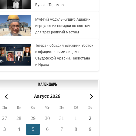
Руслан Тарамов
Муфтий Абдуль-Куддус Ашарин
вернулся из поездки по святым
для трёх религий местам
Тегеран обсудил Ближний Восток
с официальными лицами
Саудовской Аравии, Пакистана
и Ирака
Календарь
Август 2026
«
»
Пн
Вт
Ср
Чт
Пт
Сб
Вс
27
28
29
30
31
1
2
3
4
5
6
7
8
9