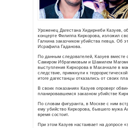
Уроженец Дагестана Хидирнеби Казуев, об
концерте Филиппа Киркорова, изложил св
Галкина заказчиком убийства певца. Об 
Исрафила Гаданова.
По данным следователей, Казуев вместе 
Самиром Ибрагимовым и Шамилем Магоме
выступления Киркорова в Махачкале в мае
следствие, примкнули к террористической
итоге дагестанцы отказались от своих пл
В своих показаниях Казуев опроверг обвин
планировавшемся заказном убийстве Кирк
По словам фигуранта, в Москве с ним вст
ему убийство Киркорова, бывшего мужа Ал
время состоит.
При этом Казуев настаивает на допросе «