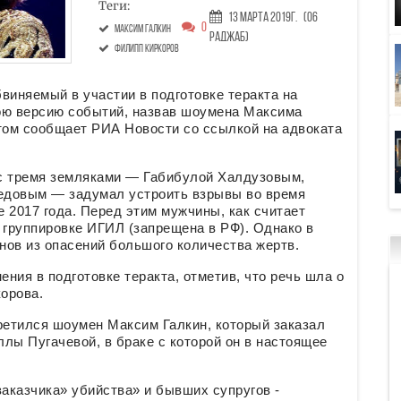
Теги:
13 Марта 2019г.
(06
0
Максим Галкин
Раджаб)
Филипп Киркоров
виняемый в участии в подготовке теракта на
ою версию событий, назвав шоумена Максима
этом сообщает РИА Новости со ссылкой на адвоката
с тремя земляками — Габибулой Халдузовым,
довым — задумал устроить взрывы во время
 2017 года. Перед этим мужчины, как считает
 группировке ИГИЛ (запрещена в РФ). Однако в
анов из опасений большого количества жертв.
ения в подготовке теракта, отметив, что речь шла о
орова.
ретился шоумен Максим Галкин, который заказал
лы Пугачевой, в браке с которой он в настоящее
заказчика» убийства» и бывших супругов -