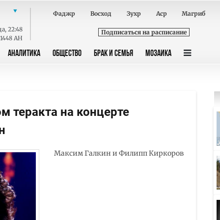
Фаджр
Восход
Зухр
Аср
Магриб
да
,
22:48
Подписаться на расписание
 1448 AH
АНАЛИТИКА
ОБЩЕСТВО
БРАК И СЕМЬЯ
МОЗАИКА
м теракта на концерте
н
Максим Галкин и Филипп Киркоров