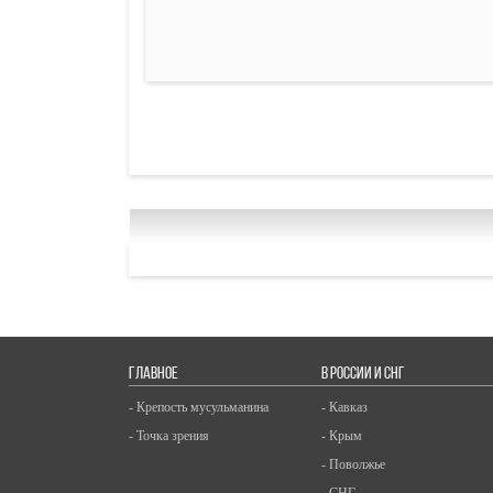
ГЛАВНОЕ
В РОССИИ И СНГ
- Крепость мусульманина
- Кавказ
- Точка зрения
- Крым
- Поволжье
- СНГ