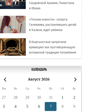
Саудовской Аравии, Пакистана
и Ирака
«Плохие новости»: супруга
Галявиева, растрелявшего детей
в Казани, ждет ребенка
В Кыргызстане запретили
кремацию как противоречащую
исламской традиции погребения
Календарь
Август 2026
«
»
Пн
Вт
Ср
Чт
Пт
Сб
Вс
27
28
29
30
31
1
2
3
4
5
6
7
8
9