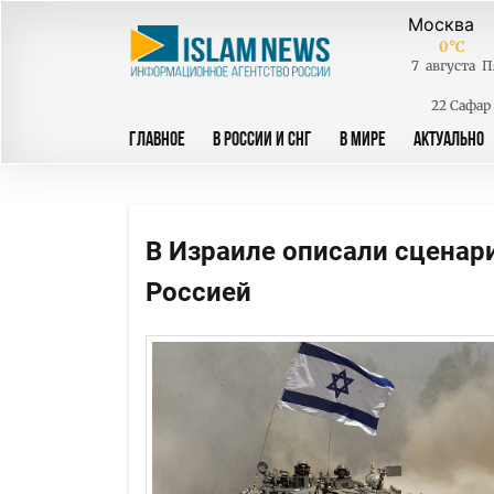
0
°C
7
августа
П
22 Сафар
ГЛАВНОЕ
В РОССИИ И СНГ
В МИРЕ
АКТУАЛЬНО
В Израиле описали сценар
Россией