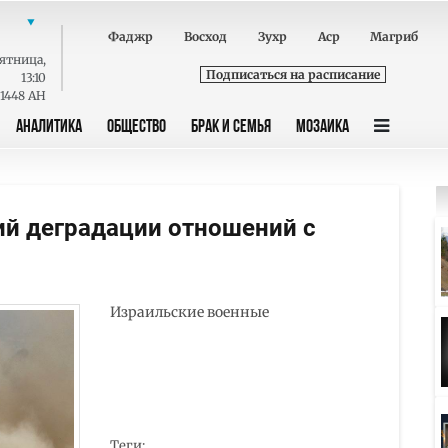
Фаджр
Восход
Зухр
Аср
Магриб
ятница
,
Подписаться на расписание
13:10
 1448 AH
АНАЛИТИКА
ОБЩЕСТВО
БРАК И СЕМЬЯ
МОЗАИКА
ий деградации отношений с
Израильские военные
Теги: