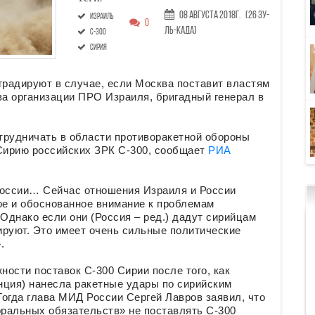
08 Августа 2018г.
(26 Зу-
Израиль
0
ль-када)
С-300
Сирия
радируют в случае, если Москва поставит властям
ва организации ПРО Израиля, бригадный генерал в
отрудничать в области противоракетной обороны
 Сирию российских ЗРК С-300, сообщает
РИА
 России… Сейчас отношения Израиля и России
е и обоснованное внимание к проблемам
 Однако если они (Россия – ред.) дадут сирийцам
ируют. Это имеет очень сильные политические
.
ости поставок С-300 Сирии после того, как
нция) нанесла ракетные удары по сирийским
огда глава МИД России Сергей Лавров заявил, что
оральных обязательств» не поставлять С-300