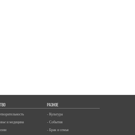
ТВО
РАЗНОЕ
отворительность
- Культура
овье и медицина
- События
изни
- Брак и семья