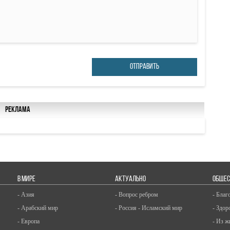
ОТПРАВИТЬ
Реклама
В МИРЕ
АКТУАЛЬНО
ОБЩЕС
- Азия
- Вопрос ребром
- Благ
- Арабский мир
- Россия - Исламский мир
- Здор
- Европа
- Из ж