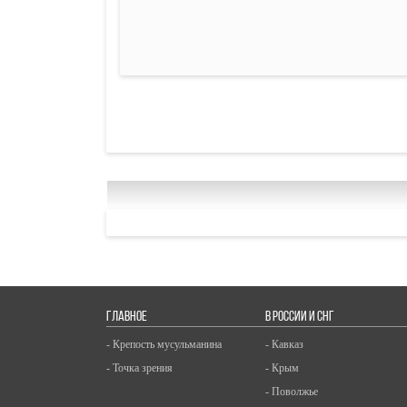
ГЛАВНОЕ
В РОССИИ И СНГ
- Крепость мусульманина
- Кавказ
- Точка зрения
- Крым
- Поволжье