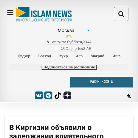
0
°C
8
августа
Суббота
,
23:44
23 Сафар 1448 AH
Фаджр
Восход
Зухр
Аср
Магриб
Иша
Подписаться на расписание
РАСЧЁТ ЗАКЯТА
В Киргизии объявили о
задержании влиятельного