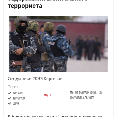
террориста
Сотрудники ГКНБ Киргизии
Теги:
04 Февраля 2019г.
(28
киргизия
1
Джумада аль-уля)
терроризм
Сирия