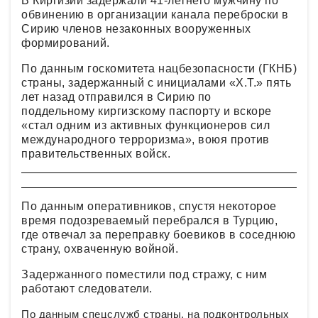
В
Киргизии
задержали
41-летнего
мужчину по
обвинению в организации канала переброски в
Сирию членов незаконных вооруженных
формирований.
По данным госкомитета
нацбезопасности
(
ГКНБ
)
страны, задержанный с инициалами «Х.Т.» пять
лет назад отправился в Сирию по
поддельному киргизскому паспорту и вскоре
«стал одним из активных функционеров сил
международного терроризма», воюя против
правительственных войск.
По данным оперативников, спустя некоторое
время подозреваемый перебрался в Турцию,
где отвечал за
переправку
боевиков в соседнюю
страну, охваченную войной.
Задержанного
поместили под стражу, с ним
работают следователи.
По данным спецслу
жб стр
аны, на подконтрольных