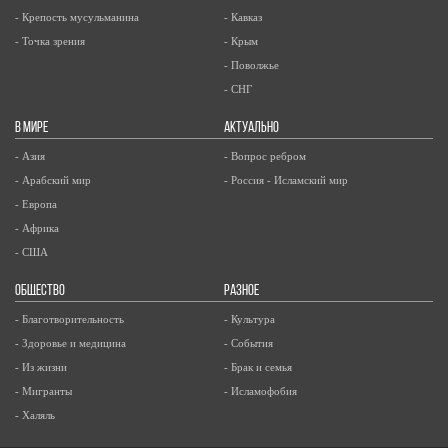
- Крепость мусульманина
- Кавказ
- Точка зрения
- Крым
- Поволжье
- СНГ
В МИРЕ
АКТУАЛЬНО
- Азия
- Вопрос ребром
- Арабский мир
- Россия - Исламский мир
- Европа
- Африка
- США
ОБЩЕСТВО
РАЗНОЕ
- Благотворительность
- Культура
- Здоровье и медицина
- События
- Из жизни
- Брак и семья
- Мигранты
- Исламофобия
- Халяль