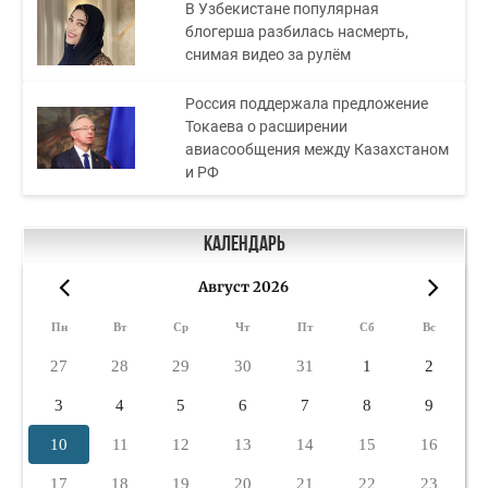
В Узбекистане популярная
блогерша разбилась насмерть,
снимая видео за рулём
Россия поддержала предложение
Токаева о расширении
авиасообщения между Казахстаном
и РФ
Календарь
Август 2026
«
»
Пн
Вт
Ср
Чт
Пт
Сб
Вс
27
28
29
30
31
1
2
3
4
5
6
7
8
9
10
11
12
13
14
15
16
17
18
19
20
21
22
23