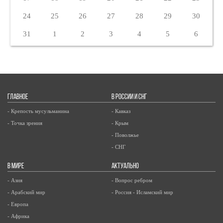
24
25
26
27
28
29
30
31
1
2
3
4
5
6
ГЛАВНОЕ
В РОССИИ И СНГ
- Крепость мусульманина
- Кавказ
- Точка зрения
- Крым
- Поволжье
- СНГ
В МИРЕ
АКТУАЛЬНО
- Азия
- Вопрос ребром
- Арабский мир
- Россия - Исламский мир
- Европа
- Африка