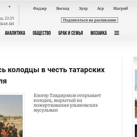
Фаджр
Восход
Зухр
Аср
Магриб
да
,
22:25
Подписаться на расписание
 1448 AH
АНАЛИТИКА
ОБЩЕСТВО
БРАК И СЕМЬЯ
МОЗАИКА
сь колодцы в честь татарских
ля
Блогер Тавдиряков открывает
колодец, вырытый на
пожертвования ульяновских
мусульман