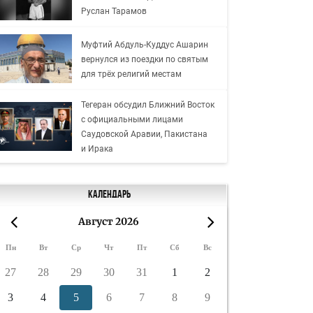
Руслан Тарамов
Муфтий Абдуль-Куддус Ашарин
вернулся из поездки по святым
для трёх религий местам
Тегеран обсудил Ближний Восток
с официальными лицами
Саудовской Аравии, Пакистана
и Ирака
Календарь
Август 2026
«
»
Пн
Вт
Ср
Чт
Пт
Сб
Вс
27
28
29
30
31
1
2
3
4
5
6
7
8
9