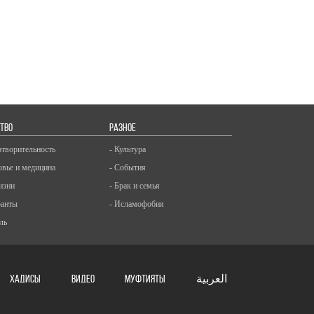
ТВО
РАЗНОЕ
отворительность
- Культура
овье и медицина
- События
изни
- Брак и семья
ранты
- Исламофобия
ль
ХАДИСЫ
ВИДЕО
Муфтияты
العربية