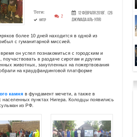
Теги:
12 Февраля 2018г.
(26
2
Джумада аль-уля)
Нигер
ряков более 10 дней находится в одной из
прибыл с гуманитарной миссией.
 время он успел познакомиться с городским и
 поучаствовать в раздаче сиротам и другим
нных животных, закупленных на пожертвования
 собрали на краудфандинговой платформе
ого камня
в фундамент мечети, а также в
х населенных пунктах Нигера. Колодцы появились
сульман из РФ.