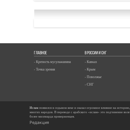
ГЛАВНОЕ
В РОССИИ И СНГ
- Крепость мусульманина
- Кавказ
- Точка зрения
- Крым
- Поволжье
- СНГ
Ислам
появился в седьмом веке и оказал огромное влияние на историю
многих народов. В переводе с арабского «ислам» это подчинение воле
более миллиарда приверженцев.
Редакция