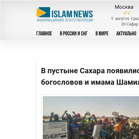
0
°C
5
августа
Сре
20 Сафар
ГЛАВНОЕ
В РОССИИ И СНГ
В МИРЕ
АКТУАЛЬНО
В пустыне Сахара появили
богословов и имама Шами