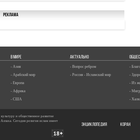
Реклама
В МИРЕ
АКТУАЛЬНО
ОБЩЕС
- Азия
- Вопрос ребром
- Благ
- Арабский мир
- Россия - Исламский мир
- Здор
- Европа
- Из ж
- Африка
- Миг
- США
- Халя
, культуру и общественное развитие
 Аллаха. Сегодня религия ислам имеет
ЭНЦИКЛОПЕДИЯ
КОРАН