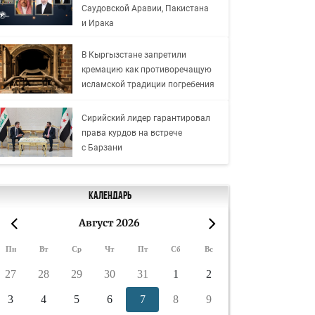
Саудовской Аравии, Пакистана
и Ирака
В Кыргызстане запретили
кремацию как противоречащую
исламской традиции погребения
Сирийский лидер гарантировал
права курдов на встрече
с Барзани
Календарь
Август 2026
«
»
Пн
Вт
Ср
Чт
Пт
Сб
Вс
27
28
29
30
31
1
2
3
4
5
6
7
8
9