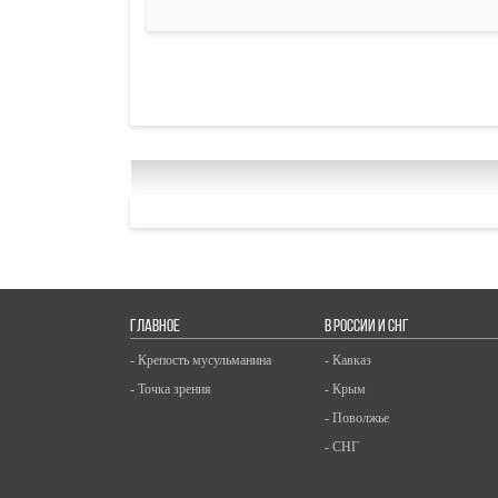
ГЛАВНОЕ
В РОССИИ И СНГ
- Крепость мусульманина
- Кавказ
- Точка зрения
- Крым
- Поволжье
- СНГ