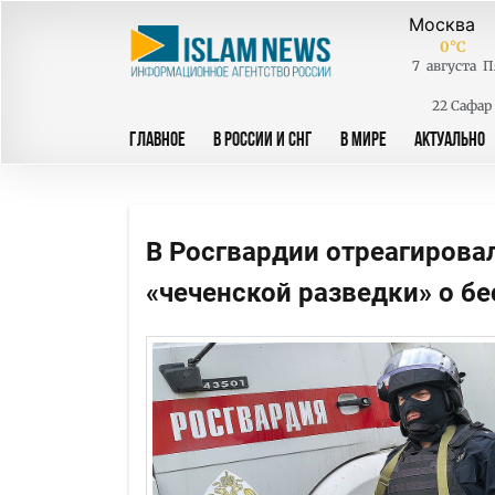
0
°C
7
августа
П
22 Сафар
ГЛАВНОЕ
В РОССИИ И СНГ
В МИРЕ
АКТУАЛЬНО
В Росгвардии отреагирова
«чеченской разведки» о бе