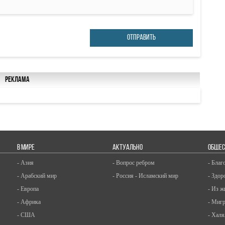
ОТПРАВИТЬ
Реклама
В МИРЕ
АКТУАЛЬНО
ОБЩЕС
- Азия
- Вопрос ребром
- Благ
- Арабский мир
- Россия - Исламский мир
- Здор
- Европа
- Из ж
- Африка
- Миг
- США
- Халя