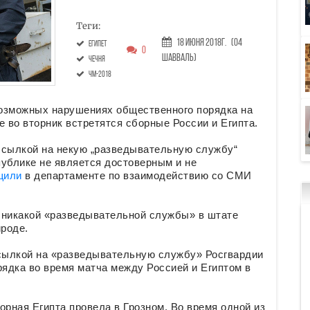
Теги:
18 Июня 2018г.
(04
Египет
0
Шавваль)
Чечня
ЧМ-2018
озможных нарушениях общественного порядка на
е во вторник встретятся сборные России и Египта.
ссылкой на некую „разведывательную службу“
публике не является достоверным и не
щили
в департаменте по взаимодействию со СМИ
о никакой «разведывательной службы» в штате
ироде.
ссылкой на «разведывательную службу» Росгвардии
рядка во время матча между Россией и Египтом в
орная Египта провела в Грозном. Во время одной из