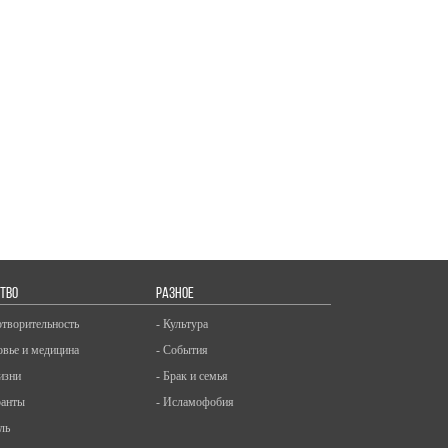
ТВО
РАЗНОЕ
отворительность
- Культура
овье и медицина
- События
изни
- Брак и семья
ранты
- Исламофобия
ль