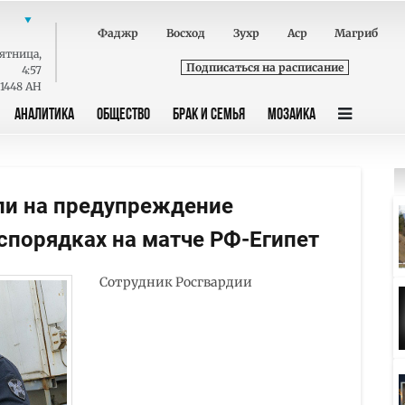
Фаджр
Восход
Зухр
Аср
Магриб
ятница
,
Подписаться на расписание
4:57
 1448 AH
АНАЛИТИКА
ОБЩЕСТВО
БРАК И СЕМЬЯ
МОЗАИКА
ли на предупреждение
спорядках на матче РФ-Египет
Сотрудник Росгвардии