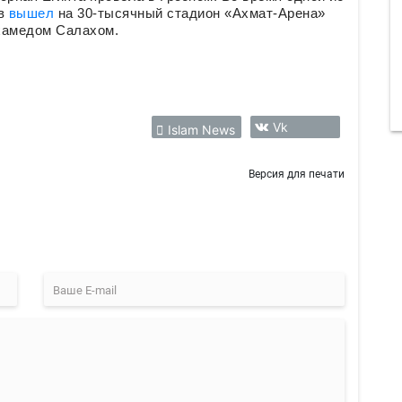
ов
вышел
на 30-тысячный стадион «Ахмат-Арена»
хамедом Салахом.
Vk
Islam News
Версия для печати