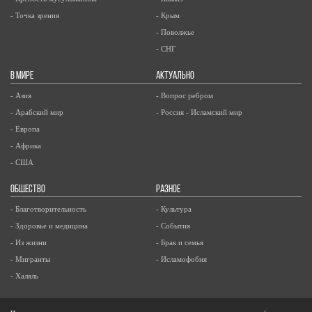
- Точка зрения
- Крым
- Поволжье
- СНГ
В МИРЕ
АКТУАЛЬНО
- Азия
- Вопрос ребром
- Арабский мир
- Россия - Исламский мир
- Европа
- Африка
- США
ОБЩЕСТВО
РАЗНОЕ
- Благотворительность
- Культура
- Здоровье и медицина
- События
- Из жизни
- Брак и семья
- Мигранты
- Исламофобия
- Халяль