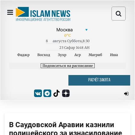
0
°C
8
августа
Суббота
,
8:30
23 Сафар 1448 AH
Фаджр
Восход
Зухр
Аср
Магриб
Иша
Подписаться на расписание
РАСЧЁТ ЗАКЯТА
В Саудовской Аравии казнили
полицейского за изнасилование