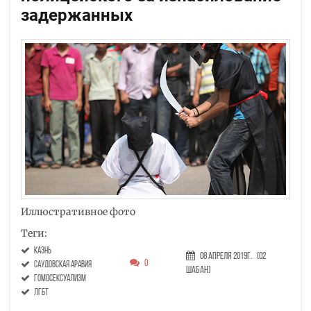
задержанных
Иллюстративное фото
Теги:
казнь
08 Апреля 2019г.
(02
0
саудовская аравия
Шабан)
гомосексуализм
ЛГБТ